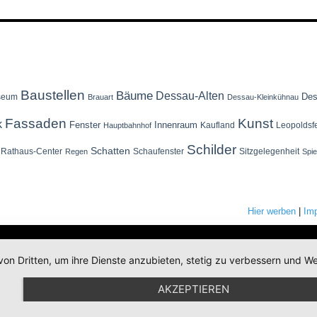
Baustellen
Bäume
Dessau-Alten
Des
seum
Brauart
Dessau-Kleinkühnau
Fassaden
Kunst
k
Fenster
Innenraum
Kaufland
Leopoldsf
Hauptbahnhof
Schilder
Schatten
Rathaus-Center
Schaufenster
Sitzgelegenheit
Regen
Spi
Hier werben
|
Im
von Dritten, um ihre Dienste anzubieten, stetig zu verbessern und
AKZEPTIEREN