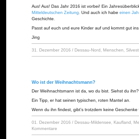
Aus! Aus! Das Jahr 2016 ist vorbei! Ein Jahresüberbli
Mitteldeutschen Zeitung
. Und auch ich habe
einen Jah
Geschichte.
Passt auf euch und eure Kinder auf und kommt gut ins
Jing
31. Dezember 2016
/
Dessau-Nord
,
Menschen
,
Silvest
Wo ist der Weihnachtsmann?
Der Weihnachtsmann ist da, wo du bist. Siehst du ihn? 
Ein Tipp, er hat seinen typischen, roten Mantel an.
Wenn du ihn findest, gibt’s trotzdem keine Geschenke
01. Dezember 2016
/
Dessau-Mildensee
,
Kaufland
,
Me
Kommentare