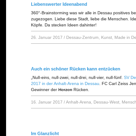
Liebenswerter Ideenabend
360°-Brainstorming was wir alle in Dessau positives 
zugezogen. Liebe diese Stadt, liebe die Menschen. I
Köpfe. Da stecken Ideen dahinter!
26. Januar 2017
/
Dessau-Zentrum
,
Kunst
,
Made in D
Auch ein schöner Rücken kann entzücken
„Null-eins, null-zwei, null-drei, null-vier, null-fünf.
SV De
2017 in der Anhalt-Arena in Dessau
. FC Carl Zeiss Je
Gewinner der
Herzen
Rücken.
16. Januar 2017
/
Anhalt-Arena
,
Dessau-West
,
Mensc
Im Glanzlicht