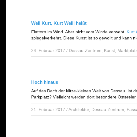
Weil Kurt, Kurt Weill heißt
Flattern im Wind. Aber nicht vom Winde verweht.
Kurt 
spiegelverkehrt. Diese Kunst ist so gewollt und kann n
24. Februar 2017
/
Dessau-Zentrum
,
Kunst
,
Marktplat
Hoch hinaus
Auf das Dach der klitze-kleinen Welt von Dessau. Ist da
Parkplatz? Vielleicht werden dort besondere Ostereier 
21. Februar 2017
/
Architektur
,
Dessau-Zentrum
,
Fass