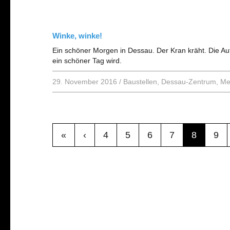
Winke, winke!
Ein schöner Morgen in Dessau. Der Kran kräht. Die Au
ein schöner Tag wird.
29. November 2016
/
Baustellen
,
Dessau-Zentrum
,
Me
«
‹
4
5
6
7
8
9