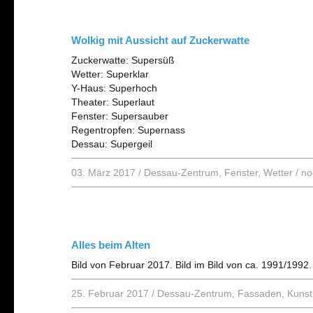
Wolkig mit Aussicht auf Zuckerwatte
Zuckerwatte: Supersüß
Wetter: Superklar
Y-Haus: Superhoch
Theater: Superlaut
Fenster: Supersauber
Regentropfen: Supernass
Dessau: Supergeil
03. März 2017
/
Dessau-Zentrum
,
Fenster
,
Wetter
/
no
Alles beim Alten
Bild von Februar 2017. Bild im Bild von ca. 1991/1992.
25. Februar 2017
/
Dessau-Zentrum
,
Fassaden
,
Kunst