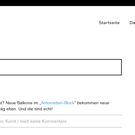
Startseite
Da
st? Neue Balkone im „
Antoinetten-Block
“ bekommen neue
räg eben. Und die sind echt!
en
,
Kunst
/
noch keine Kommentare