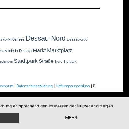
Dessau-Nord
sau-Mildensee
Dessau-Süd
Marktplatz
Markt
Made in Dessau
est
Stadtpark
Straße
Tiere
Tierpark
egelungen
pressum
|
Datenschutzerklärung
|
Haftungsausschluss
|
 Werbung entsprechend den Interessen der Nutzer anzuzeigen.
MEHR