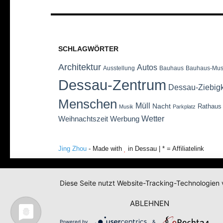
SCHLAGWÖRTER
Architektur
Autos
Ausstellung
Bauhaus
Bauhaus-Mu
Dessau-Zentrum
Dessau-Ziebig
Menschen
Müll
Nacht
Rathaus
Musik
Parkplatz
Wetter
Weihnachtszeit
Werbung
Jing Zhou
- Made with
in Dessau | * = Affiliatelink
Diese Seite nutzt Website-Tracking-Technologien 
ABLEHNEN
Powered by
&