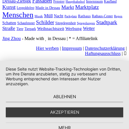
Fassaden
Dessau-Ziebigk
Fenster
Innenraum
Kaufland
Hauptbahnhof
Kunst
Marktplatz
Markt
Made in Dessau
Leopoldsfest
Menschen
Müll
Nacht
Rathaus
Rathaus-Center
Musik
Parkplatz
Regen
Stadtpark
Schilder
Schatten
Schaufenster
Sitzgelegenheit
Spiegelungen
Straße
Wetter
Weihnachtszeit
Werbung
Tiere
Tierpark
Jing Zhou
- Made with
in Dessau | * = Affiliatelink
Hier werben
|
Impressum
|
Datenschutzerklärung
|
Haftungsausschluss
|
Diese Seite nutzt Website-Tracking-Technologien von Dritten,
um ihre Dienste anzubieten, stetig zu verbessern und
Werbung entsprechend den Interessen der Nutzer
anzuzeigen.
ABLEHNEN
AKZEPTIEREN
MEHR