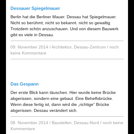
Dessauer Spiegelmauer
Berlin hat die Berliner Mauer. Dessau hat Spiegelmauer.
Nicht so berühmt, nicht so bekannt. nicht so gewaltig.
Trotzdem schön anzuschauen. Und von diesem Bauwerk
gibt es viele in Dessau.
09. November 2014
/
Architektur
,
Dessau-Zentrum
/
noch
keine Kommentare
Das Gespann
Der erste Blick kann täuschen. Hier wurde keine Brücke
abgerissen, sondern eine gebaut. Eine Behelfsbrücke.
Wenn diese fertig ist, dann wird die „richtige“ Brücke
abgerissen. Dessau verändert sich.
08. November 2014
/
Baustellen
,
Dessau-Nord
/
noch keine
Kommentare