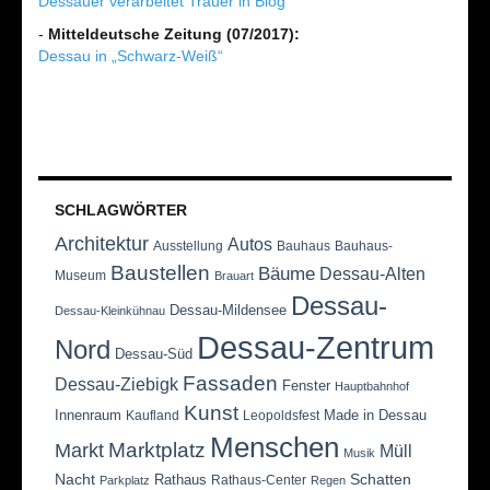
Dessauer verarbeitet Trauer in Blog
-
Mitteldeutsche Zeitung (07/2017):
Dessau in „Schwarz-Weiß“
SCHLAGWÖRTER
Architektur
Autos
Ausstellung
Bauhaus
Bauhaus-
Baustellen
Bäume
Dessau-Alten
Museum
Brauart
Dessau-
Dessau-Mildensee
Dessau-Kleinkühnau
Dessau-Zentrum
Nord
Dessau-Süd
Fassaden
Dessau-Ziebigk
Fenster
Hauptbahnhof
Kunst
Innenraum
Made in Dessau
Kaufland
Leopoldsfest
Menschen
Marktplatz
Markt
Müll
Musik
Nacht
Schatten
Rathaus
Rathaus-Center
Parkplatz
Regen