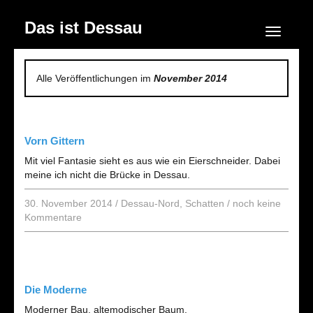
Das ist Dessau
Navigation
Alle Veröffentlichungen im
November 2014
Vorn Gittern
Mit viel Fantasie sieht es aus wie ein Eierschneider. Dabei
meine ich nicht die Brücke in Dessau.
30. November 2014
/
Dessau-Nord
,
Schatten
/
noch keine
Kommentare
Die Moderne
Moderner Bau, altemodischer Baum.