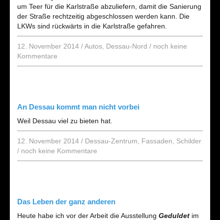
um Teer für die Karlstraße abzuliefern, damit die Sanierung
der Straße rechtzeitig abgeschlossen werden kann. Die
LKWs sind rückwärts in die Karlstraße gefahren.
12. November 2014
/
Autos
,
Dessau-Nord
/
noch keine
Kommentare
An Dessau kommt man nicht vorbei
Weil Dessau viel zu bieten hat.
12. November 2014
/
Dessau-Zentrum
,
Fassaden
,
Schilder
/
noch keine Kommentare
Das Leben der ganz anderen
Heute habe ich vor der Arbeit die Ausstellung
Geduldet
im