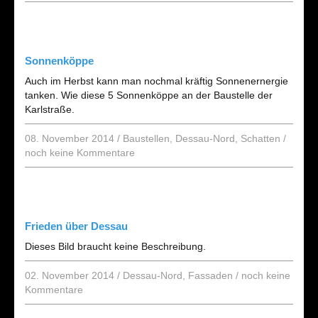
Sonnenköppe
Auch im Herbst kann man nochmal kräftig Sonnenernergie
tanken. Wie diese 5 Sonnenköppe an der Baustelle der
Karlstraße.
08. November 2014
/
Baustellen
,
Dessau-Nord
,
Schatten
/
noch keine Kommentare
Frieden über Dessau
Dieses Bild braucht keine Beschreibung.
02. November 2014
/
Dessau-Nord
,
Fassaden
/
noch keine
Kommentare