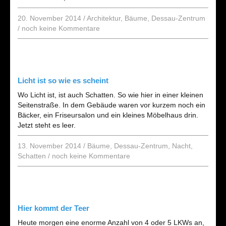
20. November 2014
/
Architektur
,
Bäume
,
Dessau-Zentrum
/
noch keine Kommentare
Licht ist so wie es scheint
Wo Licht ist, ist auch Schatten. So wie hier in einer kleinen
Seitenstraße. In dem Gebäude waren vor kurzem noch ein
Bäcker, ein Friseursalon und ein kleines Möbelhaus drin.
Jetzt steht es leer.
13. November 2014
/
Bäume
,
Dessau-Zentrum
,
Nacht
,
Schatten
/
noch keine Kommentare
Hier kommt der Teer
Heute morgen eine enorme Anzahl von 4 oder 5 LKWs an,