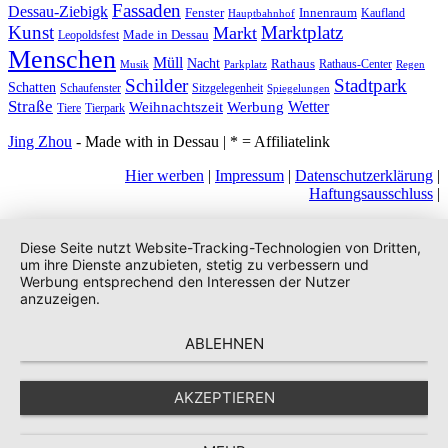
Fassaden
Dessau-Ziebigk
Fenster
Innenraum
Kaufland
Hauptbahnhof
Kunst
Marktplatz
Markt
Made in Dessau
Leopoldsfest
Menschen
Müll
Nacht
Rathaus
Rathaus-Center
Musik
Parkplatz
Regen
Stadtpark
Schilder
Schatten
Schaufenster
Sitzgelegenheit
Spiegelungen
Straße
Wetter
Weihnachtszeit
Werbung
Tiere
Tierpark
Jing Zhou
- Made with
in Dessau | * = Affiliatelink
Hier werben
|
Impressum
|
Datenschutzerklärung
|
Haftungsausschluss
|
Diese Seite nutzt Website-Tracking-Technologien von Dritten,
um ihre Dienste anzubieten, stetig zu verbessern und
Werbung entsprechend den Interessen der Nutzer
anzuzeigen.
ABLEHNEN
AKZEPTIEREN