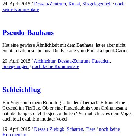
24. April 2015
/
Dessau-Zentrum
,
Kunst
,
Sitzgelegenheit
/
noch
keine Kommentare
Pseudo-Bauhaus
Hat eine gewisse Ähnlichkeit mit dem Bauhaus. Ist es aber nicht.
Sieht trotzdem schön aus. Die Fassade vom Fürst-Leopold-Carree.
20. April 2015
/
Architektur
,
Dessau-Zentrum
,
Fassaden
,
Spiegelungen
/
noch keine Kommentare
Schleichflug
Ein Vogel auf einem Rundflug nahe dem Tierpark. Erkundet die
Gegend im Tiefflug. Ob er eine Flugerlaubnis vom Ordnungsamt
hat überhaupt so tief fliegen zu dürfen? Vermutlich ist es dem Vogel
auch total egal. Ein mutiger Vogel.
19. April 2015
/
Dessau-Ziebigk
,
Schatten
,
Tiere
/
noch keine
Kommentare