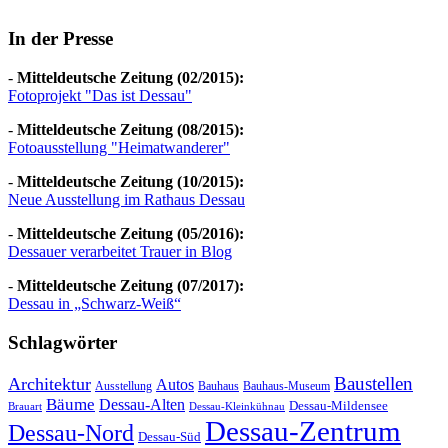
In der Presse
-
Mitteldeutsche Zeitung (02/2015):
Fotoprojekt "Das ist Dessau"
-
Mitteldeutsche Zeitung (08/2015):
Fotoausstellung "Heimatwanderer"
-
Mitteldeutsche Zeitung (10/2015):
Neue Ausstellung im Rathaus Dessau
-
Mitteldeutsche Zeitung (05/2016):
Dessauer verarbeitet Trauer in Blog
-
Mitteldeutsche Zeitung (07/2017):
Dessau in „Schwarz-Weiß“
Schlagwörter
Baustellen
Architektur
Autos
Ausstellung
Bauhaus
Bauhaus-Museum
Bäume
Dessau-Alten
Dessau-Mildensee
Brauart
Dessau-Kleinkühnau
Dessau-Zentrum
Dessau-Nord
Dessau-Süd