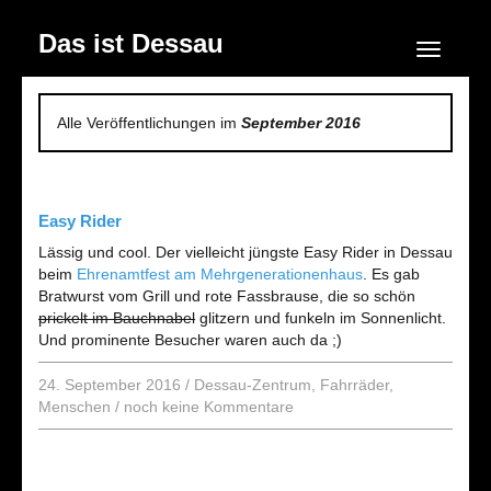
Das ist Dessau
Navigation
Alle Veröffentlichungen im
September 2016
Easy Rider
Lässig und cool. Der vielleicht jüngste Easy Rider in Dessau
beim
Ehrenamtfest am Mehrgenerationenhaus
. Es gab
Bratwurst vom Grill und rote Fassbrause, die so schön
prickelt im Bauchnabel
glitzern und funkeln im Sonnenlicht.
Und prominente Besucher waren auch da ;)
24. September 2016
/
Dessau-Zentrum
,
Fahrräder
,
Menschen
/
noch keine Kommentare