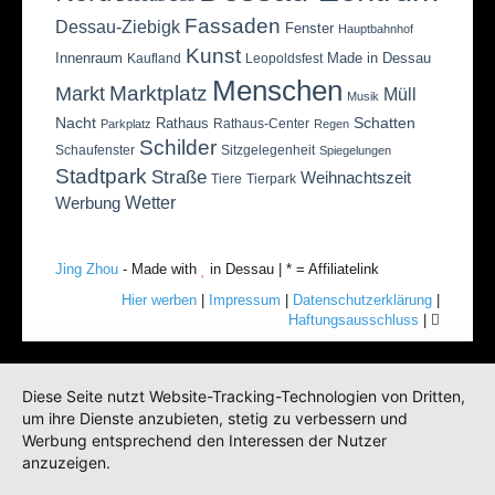
Fassaden
Dessau-Ziebigk
Fenster
Hauptbahnhof
Kunst
Innenraum
Made in Dessau
Kaufland
Leopoldsfest
Menschen
Marktplatz
Markt
Müll
Musik
Nacht
Schatten
Rathaus
Rathaus-Center
Parkplatz
Regen
Schilder
Schaufenster
Sitzgelegenheit
Spiegelungen
Stadtpark
Straße
Weihnachtszeit
Tiere
Tierpark
Wetter
Werbung
Jing Zhou
- Made with
in Dessau | * = Affiliatelink
Hier werben
|
Impressum
|
Datenschutzerklärung
|
Haftungsausschluss
|
Diese Seite nutzt Website-Tracking-Technologien von Dritten,
um ihre Dienste anzubieten, stetig zu verbessern und
Werbung entsprechend den Interessen der Nutzer
anzuzeigen.