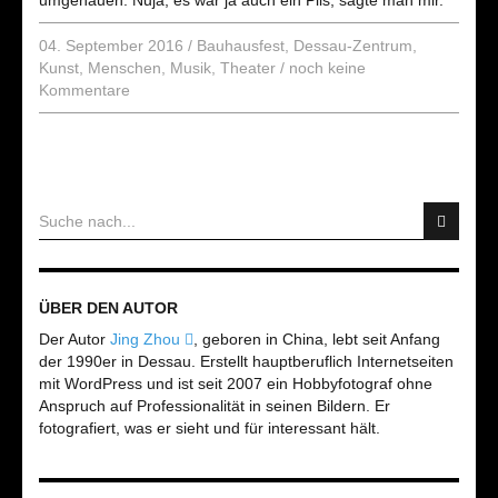
umgehauen. Nuja, es war ja auch ein Pils, sagte man mir.
04. September 2016
/
Bauhausfest
,
Dessau-Zentrum
,
Kunst
,
Menschen
,
Musik
,
Theater
/
noch keine
Kommentare
ÜBER DEN AUTOR
Der Autor
Jing Zhou
, geboren in China, lebt seit Anfang
der 1990er in Dessau. Erstellt hauptberuflich Internetseiten
mit WordPress und ist seit 2007 ein Hobbyfotograf ohne
Anspruch auf Professionalität in seinen Bildern. Er
fotografiert, was er sieht und für interessant hält.