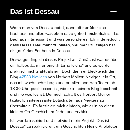
Das ist Dessau
Navigation
Wenn man von Dessau redet, dann oft nur über das
Bauhaus und alles was eben dazu gehört. Sicherlich ist das
Bauhaus interessant und was besonderes. Ich finde jedoch,
dass Dessau viel mehr zu bieten, viel mehr zu zeigen hat
als „nur“ das Bauhaus in Dessau.
Deswegen fing ich dieses Projekt an. Zunächst war es über
ein halbes Jahr nur eine „Internetleiche“ und es wurde
praktisch nichts aktualisiert. Doch dann entdeckte ich den
Blog
42553 Neviges
von Norbert Molitor. Neviges, ein Ort,
das mittwochnachmittags und an allen anderen Tagen ab
18.30 Uhr geschlossen ist, wie er in seinem Blog beschreibt
und nie was los ist. Dennoch schafft es Norbert Molitor
tagtäglich interessante Botschaften aus Neviges zu
übermitteln. Es fasziniert mich einfach, wie er in so einen
kleinen Ort Geschichten findet und erzählt.
Ich wurde inspiriert und motiviert mein Projekt „Das ist
Dessau“ zu reaktivieren, um
Geschichten
kleine Anekdoten