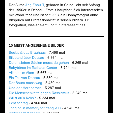
Der Autor
Jing Zhou
, geboren in China, lebt seit Anfang
der 1990er in Dessau. Erstellt hauptberuflich Internetseiten
mit WordPress und ist seit 2007 ein Hobbyfotograf ohne
Anspruch auf Professionalität in seinen Bildern. Er
fotografiert, was er sieht und für interessant hält.
15 MEIST ANGESEHENE BILDER
Beck’s & das Brauhaus
- 7.498 mal
Bildband über Dessau
- 6.864 mal
Durch sieben Säulen musst du gehen
- 6.265 mal
Babybörse im Rathaus-Center
- 5.724 mal
Alles beim Alten
- 5.667 mal
Ein Teil von Dessau
- 5.530 mal
Der Baum muss weg
- 5.450 mal
Und der Herr sprach
- 5.287 mal
Die Menschenkette gegen Rassismus
- 5.249 mal
Willst du’n Keks?
- 5.234 mal
Echt schräg
- 4.960 mal
Jogging in memory for Yangjie Li
- 4.946 mal