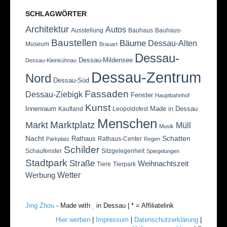
SCHLAGWÖRTER
Architektur
Autos
Ausstellung
Bauhaus
Bauhaus-
Baustellen
Bäume
Dessau-Alten
Museum
Brauart
Dessau-
Dessau-Mildensee
Dessau-Kleinkühnau
Dessau-Zentrum
Nord
Dessau-Süd
Fassaden
Dessau-Ziebigk
Fenster
Hauptbahnhof
Kunst
Innenraum
Made in Dessau
Kaufland
Leopoldsfest
Menschen
Marktplatz
Markt
Müll
Musik
Nacht
Schatten
Rathaus
Rathaus-Center
Parkplatz
Regen
Schilder
Schaufenster
Sitzgelegenheit
Spiegelungen
Stadtpark
Straße
Weihnachtszeit
Tiere
Tierpark
Wetter
Werbung
Jing Zhou
- Made with
in Dessau | * = Affiliatelink
Hier werben
|
Impressum
|
Datenschutzerklärung
|