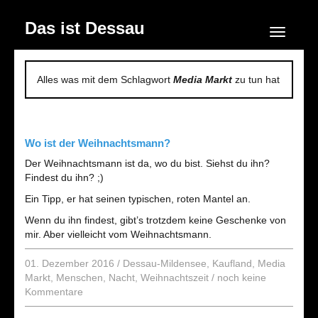
Das ist Dessau
Navigation
Alles was mit dem Schlagwort
Media Markt
zu tun hat
Wo ist der Weihnachtsmann?
Der Weihnachtsmann ist da, wo du bist. Siehst du ihn?
Findest du ihn? ;)
Ein Tipp, er hat seinen typischen, roten Mantel an.
Wenn du ihn findest, gibt’s trotzdem keine Geschenke von
mir. Aber vielleicht vom Weihnachtsmann.
01. Dezember 2016
/
Dessau-Mildensee
,
Kaufland
,
Media
Markt
,
Menschen
,
Nacht
,
Weihnachtszeit
/
noch keine
Kommentare