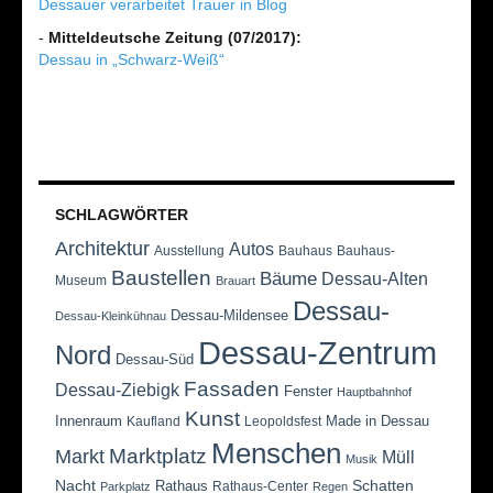
Dessauer verarbeitet Trauer in Blog
-
Mitteldeutsche Zeitung (07/2017):
Dessau in „Schwarz-Weiß“
SCHLAGWÖRTER
Architektur
Autos
Ausstellung
Bauhaus
Bauhaus-
Baustellen
Bäume
Dessau-Alten
Museum
Brauart
Dessau-
Dessau-Mildensee
Dessau-Kleinkühnau
Dessau-Zentrum
Nord
Dessau-Süd
Fassaden
Dessau-Ziebigk
Fenster
Hauptbahnhof
Kunst
Innenraum
Made in Dessau
Kaufland
Leopoldsfest
Menschen
Marktplatz
Markt
Müll
Musik
Nacht
Schatten
Rathaus
Rathaus-Center
Parkplatz
Regen