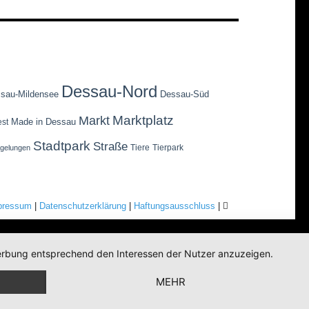
Dessau-Nord
sau-Mildensee
Dessau-Süd
Marktplatz
Markt
Made in Dessau
est
Stadtpark
Straße
Tiere
Tierpark
egelungen
pressum
|
Datenschutzerklärung
|
Haftungsausschluss
|
 Werbung entsprechend den Interessen der Nutzer anzuzeigen.
MEHR