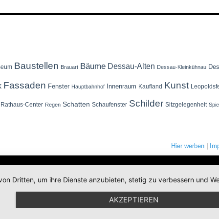
Baustellen
Bäume
Dessau-Alten
Des
seum
Brauart
Dessau-Kleinkühnau
Fassaden
Kunst
k
Fenster
Innenraum
Kaufland
Leopoldsf
Hauptbahnhof
Schilder
Schatten
Rathaus-Center
Schaufenster
Sitzgelegenheit
Regen
Spi
Hier werben
|
Im
von Dritten, um ihre Dienste anzubieten, stetig zu verbessern und
AKZEPTIEREN