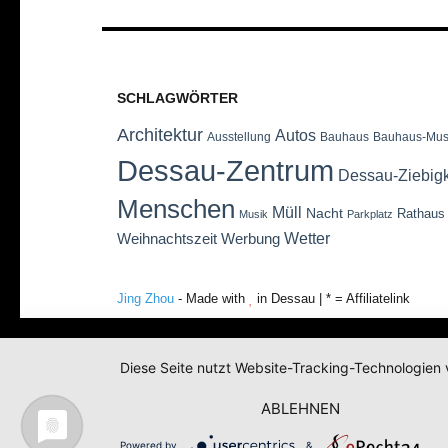
SCHLAGWÖRTER
Architektur
Autos
Ausstellung
Bauhaus
Bauhaus-Mu
Dessau-Zentrum
Dessau-Ziebig
Menschen
Müll
Nacht
Rathaus
Musik
Parkplatz
Wetter
Weihnachtszeit
Werbung
Jing Zhou
- Made with
in Dessau | * = Affiliatelink
Diese Seite nutzt Website-Tracking-Technologien 
ABLEHNEN
Powered by
&