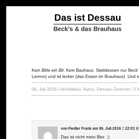
Das ist Dessau
Beck’s & das Brauhaus
Kein
Bitte ein Bit
. Kein Bauhaus. Stattdessen nur Beck
Lemon) und ist lecker (das Essen im Brauhaus). Und i
06. Juli 2016
/
Architektur
,
Autos
,
Dessau-Zentrum
/
5 
von Fiedler Frank
am 06. Juli 2016
22:01 U
Das ist nicht mein Bier. ;)