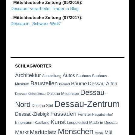
-
Mitteldeutsche Zeitung (05/2016):
Dessauer verarbeitet Trauer in Blog
-
Mitteldeutsche Zeitung (07/2017):
Dessau in „Schwarz-Weiß“
SCHLAGWÖRTER
Architektur
Autos
Ausstellung
Bauhaus
Bauhaus-
Baustellen
Bäume
Dessau-Alten
Museum
Brauart
Dessau-
Dessau-Mildensee
Dessau-Kleinkühnau
Dessau-Zentrum
Nord
Dessau-Süd
Fassaden
Dessau-Ziebigk
Fenster
Hauptbahnhof
Kunst
Innenraum
Made in Dessau
Kaufland
Leopoldsfest
Menschen
Marktplatz
Markt
Müll
Musik