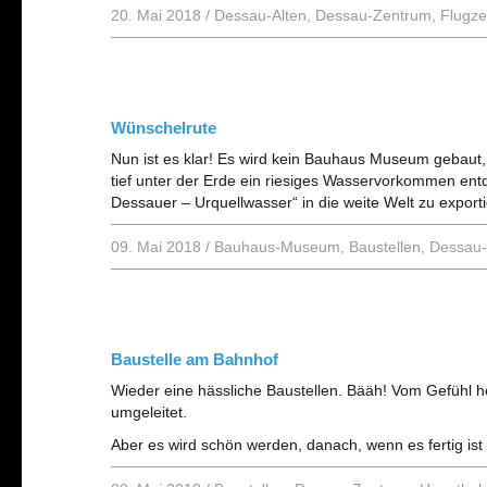
20. Mai 2018
/
Dessau-Alten
,
Dessau-Zentrum
,
Flugz
Wünschelrute
Nun ist es klar! Es wird kein Bauhaus Museum gebau
tief unter der Erde ein riesiges Wasservorkommen entd
Dessauer – Urquellwasser“ in die weite Welt zu exporti
09. Mai 2018
/
Bauhaus-Museum
,
Baustellen
,
Dessau
Baustelle am Bahnhof
Wieder eine hässliche Baustellen. Bääh! Vom Gefühl h
umgeleitet.
Aber es wird schön werden, danach, wenn es fertig ist