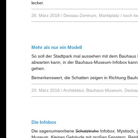
lecker.
26. März 2018
/
Dessau-Zentrum
,
Marktplatz
/
noch k
Mehr als nur ein Modell
So soll der Stadtpark mal aussehen mit dem Bauhaus M
abwarten kann, in der Bauhaus-Museum-Infobox kann 
gehen.
Bemerkenswert, die Schatten zeigen in Richtung Bau
20. März 2018
/
Architektur
,
Bauhaus-Museum
,
Dessa
Die Infobox
Die sagenumworbene
Schatztruhe
Infobox. Mystisch,
Museum. Kleines Gebäude mit großen Fenstern. Reinb