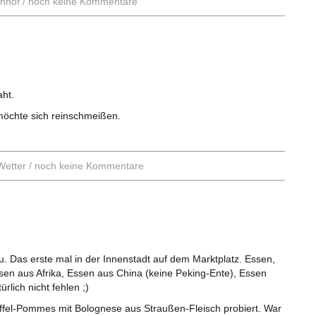
nhof
/
noch keine Kommentare
aht.
öchte sich reinschmeißen.
Wetter
/
noch keine Kommentare
. Das erste mal in der Innenstadt auf dem Marktplatz. Essen,
sen aus Afrika, Essen aus China (keine Peking-Ente), Essen
rlich nicht fehlen ;)
toffel-Pommes mit Bolognese aus Straußen-Fleisch probiert. War