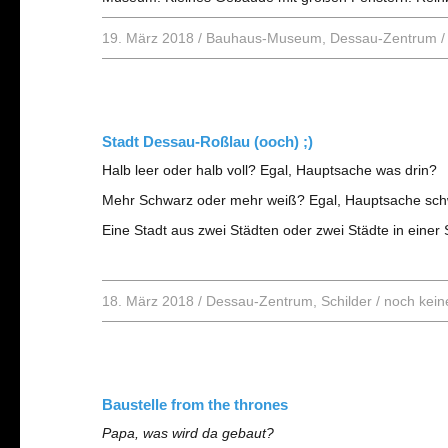
19. März 2018
/
Bauhaus-Museum
,
Dessau-Zentrum
Stadt Dessau-Roßlau (ooch) ;)
Halb leer oder halb voll? Egal, Hauptsache was drin?
Mehr Schwarz oder mehr weiß? Egal, Hauptsache sc
Eine Stadt aus zwei Städten oder zwei Städte in einer
18. März 2018
/
Dessau-Zentrum
,
Schilder
/
noch kei
Baustelle from the thrones
Papa, was wird da gebaut?