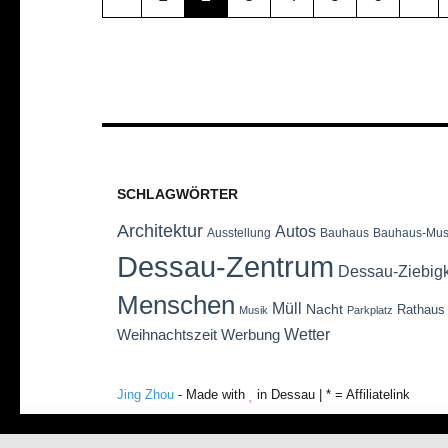
SCHLAGWÖRTER
Architektur
Autos
Ausstellung
Bauhaus
Bauhaus-Mu
Dessau-Zentrum
Dessau-Ziebig
Menschen
Müll
Nacht
Rathaus
Musik
Parkplatz
Wetter
Weihnachtszeit
Werbung
Jing Zhou
- Made with
in Dessau | * = Affiliatelink