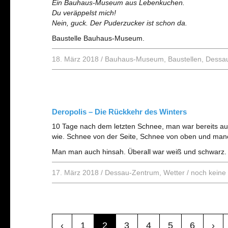
Ein Bauhaus-Museum aus Lebenkuchen.
Du veräppelst mich!
Nein, guck. Der Puderzucker ist schon da.
Baustelle Bauhaus-Museum.
18. März 2018
/
Bauhaus-Museum
,
Baustellen
,
Dessa
Deropolis – Die Rückkehr des Winters
10 Tage nach dem letzten Schnee, man war bereits auf 
wie. Schnee von der Seite, Schnee von oben und man
Man man auch hinsah. Überall war weiß und schwarz. 
17. März 2018
/
Dessau-Zentrum
,
Wetter
/
noch kein
‹
1
2
3
4
5
6
›