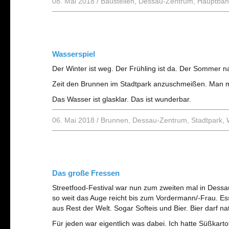
08. Mai 2018
/
Baustellen
,
Dessau-Zentrum
,
Hauptbah
Wasserspiel
Der Winter ist weg. Der Frühling ist da. Der Sommer n
Zeit den Brunnen im Stadtpark anzuschmeißen. Man m
Das Wasser ist glasklar. Das ist wunderbar.
06. Mai 2018
/
Brunnen
,
Dessau-Zentrum
,
Stadtpark
,
Das große Fressen
Streetfood-Festival war nun zum zweiten mal in Dessau
so weit das Auge reicht bis zum Vordermann/-Frau. Es
aus Rest der Welt. Sogar Softeis und Bier. Bier darf natü
Für jeden war eigentlich was dabei. Ich hatte Süßkar