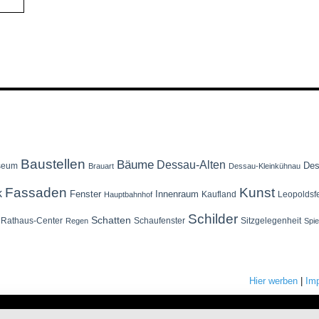
Baustellen
Bäume
Dessau-Alten
Des
seum
Brauart
Dessau-Kleinkühnau
Fassaden
Kunst
k
Fenster
Innenraum
Kaufland
Leopoldsf
Hauptbahnhof
Schilder
Schatten
Rathaus-Center
Schaufenster
Sitzgelegenheit
Regen
Spi
Hier werben
|
Im