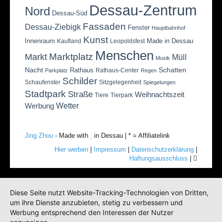
Dessau-Zentrum
Nord
Dessau-Süd
Fassaden
Dessau-Ziebigk
Fenster
Hauptbahnhof
Kunst
Innenraum
Made in Dessau
Kaufland
Leopoldsfest
Menschen
Marktplatz
Markt
Müll
Musik
Nacht
Schatten
Rathaus
Rathaus-Center
Parkplatz
Regen
Schilder
Schaufenster
Sitzgelegenheit
Spiegelungen
Stadtpark
Straße
Weihnachtszeit
Tiere
Tierpark
Wetter
Werbung
Jing Zhou
- Made with
in Dessau | * = Affiliatelink
Hier werben
|
Impressum
|
Datenschutzerklärung
|
Haftungsausschluss
|
Diese Seite nutzt Website-Tracking-Technologien von Dritten,
um ihre Dienste anzubieten, stetig zu verbessern und
Werbung entsprechend den Interessen der Nutzer