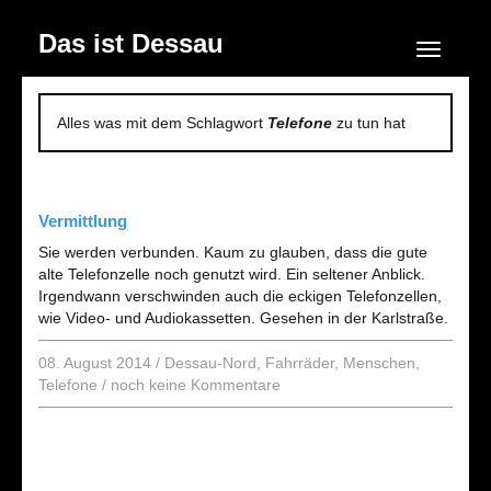
Das ist Dessau
Navigation
Alles was mit dem Schlagwort
Telefone
zu tun hat
Vermittlung
Sie werden verbunden. Kaum zu glauben, dass die gute
alte Telefonzelle noch genutzt wird. Ein seltener Anblick.
Irgendwann verschwinden auch die eckigen Telefonzellen,
wie Video- und Audiokassetten. Gesehen in der Karlstraße.
08. August 2014
/
Dessau-Nord
,
Fahrräder
,
Menschen
,
Telefone
/
noch keine Kommentare