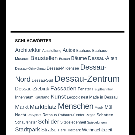
SCHLAGWÖRTER
Architektur
Autos
Ausstellung
Bauhaus
Bauhaus-
Baustellen
Bäume
Dessau-Alten
Museum
Brauart
Dessau-
Dessau-Mildensee
Dessau-Kleinkühnau
Dessau-Zentrum
Nord
Dessau-Süd
Fassaden
Dessau-Ziebigk
Fenster
Hauptbahnhof
Kunst
Innenraum
Made in Dessau
Kaufland
Leopoldsfest
Menschen
Marktplatz
Markt
Müll
Musik
Nacht
Schatten
Rathaus
Rathaus-Center
Parkplatz
Regen
Schilder
Schaufenster
Sitzgelegenheit
Spiegelungen
Stadtpark
Straße
Weihnachtszeit
Tiere
Tierpark