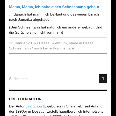
Mama, Mama, ich habe einen Schneemann gebaut
… danach hat man mich beklaut und deswegen bin ich
nach Jamaika abgehauen.
(Den Schneemann hat natürlich ein anderer gebaut. Und
die Sprüche sind nicht von mir ;))
22. Januar 2016
/
Dessau-Zentrum
,
Made in Dessau
,
Schneemann
/
noch keine Kommentare
ÜBER DEN AUTOR
Der Autor
Jing Zhou
, geboren in China, lebt seit Anfang
der 1990er in Dessau. Erstellt hauptberuflich Internetseiten