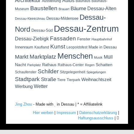
Architektur
Autos
Ausstellung
Bauhaus
Bauhaus-
Baustellen
Bäume
Dessau-Alten
Museum
Brauart
Dessau-
Dessau-Mildensee
Dessau-Kleinkühnau
Dessau-Zentrum
Nord
Dessau-Süd
Fassaden
Dessau-Ziebigk
Fenster
Hauptbahnhof
Kunst
Innenraum
Made in Dessau
Kaufland
Leopoldsfest
Menschen
Marktplatz
Markt
Müll
Musik
Nacht
Schatten
Rathaus
Rathaus-Center
Parkplatz
Regen
Schilder
Schaufenster
Sitzgelegenheit
Spiegelungen
Stadtpark
Straße
Weihnachtszeit
Tiere
Tierpark
Wetter
Werbung
Jing Zhou
- Made with
in Dessau | * = Affiliatelink
Hier werben
|
Impressum
|
Datenschutzerklärung
|
Haftungsausschluss
|