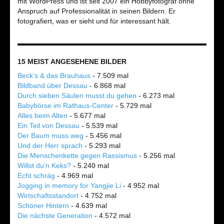
mit WordPress und ist seit 2007 ein Hobbyfotograf ohne
Anspruch auf Professionalität in seinen Bildern. Er
fotografiert, was er sieht und für interessant hält.
15 MEIST ANGESEHENE BILDER
Beck’s & das Brauhaus
- 7.509 mal
Bildband über Dessau
- 6.868 mal
Durch sieben Säulen musst du gehen
- 6.273 mal
Babybörse im Rathaus-Center
- 5.729 mal
Alles beim Alten
- 5.677 mal
Ein Teil von Dessau
- 5.539 mal
Der Baum muss weg
- 5.456 mal
Und der Herr sprach
- 5.293 mal
Die Menschenkette gegen Rassismus
- 5.256 mal
Willst du’n Keks?
- 5.240 mal
Echt schräg
- 4.969 mal
Jogging in memory for Yangjie Li
- 4.952 mal
Wirtschaftsstandort
- 4.752 mal
Schöner Hintern
- 4.639 mal
Die nächste Generation
- 4.572 mal