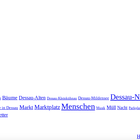
Dessau-N
Bäume
Dessau-Alten
Dessau-Mildensee
t
Dessau-Kleinkühnau
Menschen
Marktplatz
Markt
Müll
Nacht
 in Dessau
Musik
Parkpla
tter
H