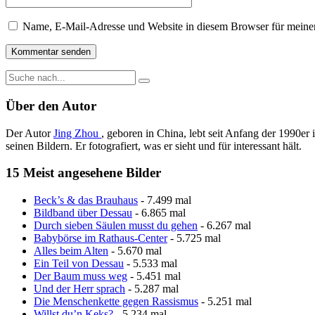
Name, E-Mail-Adresse und Website in diesem Browser für meine
Über den Autor
Der Autor
Jing Zhou
, geboren in China, lebt seit Anfang der 1990er 
seinen Bildern. Er fotografiert, was er sieht und für interessant hält.
15 Meist angesehene Bilder
Beck’s & das Brauhaus
- 7.499 mal
Bildband über Dessau
- 6.865 mal
Durch sieben Säulen musst du gehen
- 6.267 mal
Babybörse im Rathaus-Center
- 5.725 mal
Alles beim Alten
- 5.670 mal
Ein Teil von Dessau
- 5.533 mal
Der Baum muss weg
- 5.451 mal
Und der Herr sprach
- 5.287 mal
Die Menschenkette gegen Rassismus
- 5.251 mal
Willst du’n Keks?
- 5.234 mal