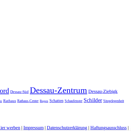
Dessau-Zentrum
ord
Dessau-Ziebigk
Dessau-Süd
Schilder
Schatten
Rathaus
Rathaus-Center
Schaufenster
Sitzgelegenheit
tz
Regen
ier werben
|
Impressum
|
Datenschutzerklärung
|
Haftungsausschluss
|