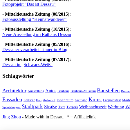
Fotoprojekt "Das ist Dessau"
-
Mitteldeutsche Zeitung (08/2015):
Fotoausstellung "Heimatwanderer"
-
Mitteldeutsche Zeitung (10/2015):
Neue Ausstellung im Rathaus Dessau
-
Mitteldeutsche Zeitung (05/2016):
Dessauer verarbeitet Trauer in Blog
-
Mitteldeutsche Zeitung (07/2017):
Dessau in „Schwarz-Weiß“
Schlagwörter
Baustellen
Architektur
Autos
Ausstellung
Bauhaus
Bauhaus-Museum
Brauar
Fassaden
Kunst
Fenster
Innenraum
Made
Kaufland
Leopoldsfest
Hauptbahnhof
Stadtpark
Straße
We
Weihnachtszeit
Werbung
Tiere
Tierpark
Spiegelungen
Jing Zhou
- Made with
in Dessau | * = Affiliatelink