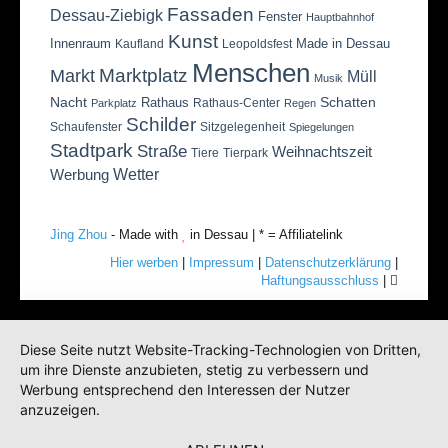
Fassaden
Dessau-Ziebigk
Fenster
Hauptbahnhof
Kunst
Innenraum
Made in Dessau
Kaufland
Leopoldsfest
Menschen
Marktplatz
Markt
Müll
Musik
Nacht
Schatten
Rathaus
Rathaus-Center
Parkplatz
Regen
Schilder
Schaufenster
Sitzgelegenheit
Spiegelungen
Stadtpark
Straße
Weihnachtszeit
Tiere
Tierpark
Wetter
Werbung
Jing Zhou
- Made with
in Dessau | * = Affiliatelink
Hier werben
|
Impressum
|
Datenschutzerklärung
|
Haftungsausschluss
|
Diese Seite nutzt Website-Tracking-Technologien von Dritten,
um ihre Dienste anzubieten, stetig zu verbessern und
Werbung entsprechend den Interessen der Nutzer
anzuzeigen.