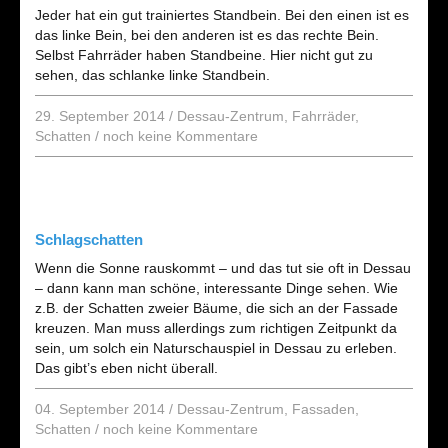
Jeder hat ein gut trainiertes Standbein. Bei den einen ist es
das linke Bein, bei den anderen ist es das rechte Bein.
Selbst Fahrräder haben Standbeine. Hier nicht gut zu
sehen, das schlanke linke Standbein.
29. September 2014
/
Dessau-Zentrum
,
Fahrräder
,
Schatten
/
noch keine Kommentare
Schlagschatten
Wenn die Sonne rauskommt – und das tut sie oft in Dessau
– dann kann man schöne, interessante Dinge sehen. Wie
z.B. der Schatten zweier Bäume, die sich an der Fassade
kreuzen. Man muss allerdings zum richtigen Zeitpunkt da
sein, um solch ein Naturschauspiel in Dessau zu erleben.
Das gibt’s eben nicht überall.
04. September 2014
/
Dessau-Zentrum
,
Fassaden
,
Schatten
/
noch keine Kommentare