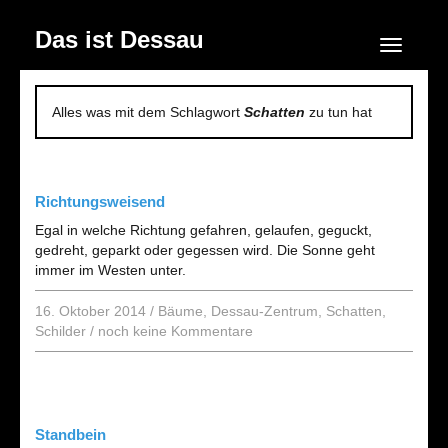
Das ist Dessau
Navigation
Alles was mit dem Schlagwort
Schatten
zu tun hat
Richtungsweisend
Egal in welche Richtung gefahren, gelaufen, geguckt,
gedreht, geparkt oder gegessen wird. Die Sonne geht
immer im Westen unter.
16. Oktober 2014
/
Bäume
,
Dessau-Zentrum
,
Schatten
,
Schilder
/
noch keine Kommentare
Standbein