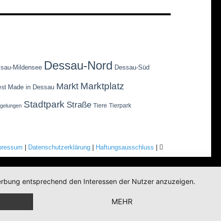
Dessau-Nord
sau-Mildensee
Dessau-Süd
Marktplatz
Markt
Made in Dessau
est
Stadtpark
Straße
Tiere
Tierpark
egelungen
pressum
|
Datenschutzerklärung
|
Haftungsausschluss
|
 Werbung entsprechend den Interessen der Nutzer anzuzeigen.
MEHR