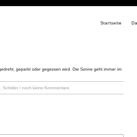
Startseite
Da
 gedreht, geparkt oder gegessen wird. Die Sonne geht immer im
n
,
Schilder
/
noch keine Kommentare