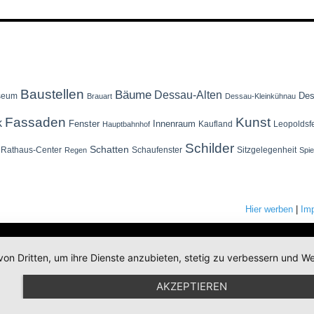
Baustellen
Bäume
Dessau-Alten
Des
seum
Brauart
Dessau-Kleinkühnau
Fassaden
Kunst
k
Fenster
Innenraum
Kaufland
Leopoldsf
Hauptbahnhof
Schilder
Schatten
Rathaus-Center
Schaufenster
Sitzgelegenheit
Regen
Spi
Hier werben
|
Im
von Dritten, um ihre Dienste anzubieten, stetig zu verbessern und
AKZEPTIEREN