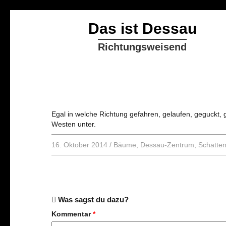
Das ist Dessau
Richtungsweisend
Egal in welche Richtung gefahren, gelaufen, geguckt,
Westen unter.
16. Oktober 2014
/
Bäume
,
Dessau-Zentrum
,
Schatte
Was sagst du dazu?
Kommentar
*