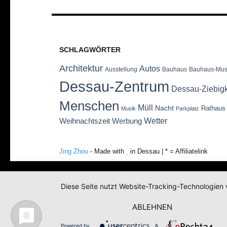
SCHLAGWÖRTER
Architektur
Autos
Ausstellung
Bauhaus
Bauhaus-Mu
Dessau-Zentrum
Dessau-Ziebig
Menschen
Müll
Nacht
Rathaus
Musik
Parkplatz
Wetter
Weihnachtszeit
Werbung
Jing Zhou
- Made with
in Dessau | * = Affiliatelink
Diese Seite nutzt Website-Tracking-Technologien 
ABLEHNEN
Powered by
&