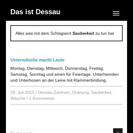
Das ist Dessau
Navigation
Alles was mit dem Schlagwort
Sauberkeit
zu tun hat
Unterwäsche macht Leute
Montag, Dienstag, Mittwoch, Donnerstag, Freitag,
Samstag, Sonntag und einen für Feiertage. Unterhemden
und Unterhosen an der Leine mit Klammerbindung.
29. Juli 2015
/
Dessau-Zentrum
,
Ordnung
,
Sauberkeit
,
Wäsche
/
1 Kommentar