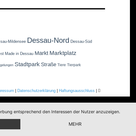
Dessau-Nord
sau-Mildensee
Dessau-Süd
Marktplatz
Markt
Made in Dessau
est
Stadtpark
Straße
Tiere
Tierpark
egelungen
pressum
|
Datenschutzerklärung
|
Haftungsausschluss
|
 Werbung entsprechend den Interessen der Nutzer anzuzeigen.
MEHR