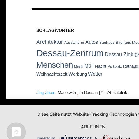
SCHLAGWÖRTER
Architektur
Autos
Ausstellung
Bauhaus
Bauhaus-Mu
Dessau-Zentrum
Dessau-Ziebig
Menschen
Müll
Nacht
Rathaus
Musik
Parkplatz
Wetter
Weihnachtszeit
Werbung
Jing Zhou
- Made with
in Dessau | * = Affiliatelink
Diese Seite nutzt Website-Tracking-Technologien 
ABLEHNEN
Powered by
&