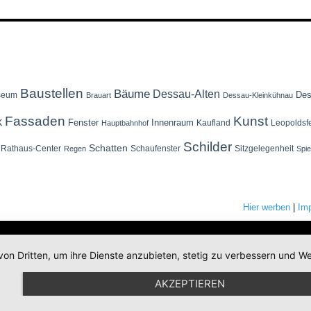
Baustellen
Bäume
Dessau-Alten
Des
seum
Brauart
Dessau-Kleinkühnau
Fassaden
Kunst
k
Fenster
Innenraum
Kaufland
Leopoldsf
Hauptbahnhof
Schilder
Schatten
Rathaus-Center
Schaufenster
Sitzgelegenheit
Regen
Spi
Hier werben
|
Im
von Dritten, um ihre Dienste anzubieten, stetig zu verbessern und
AKZEPTIEREN