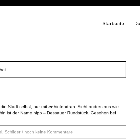
Startseite
Da
hat
 die Stadt selbst, nur mit
er
hintendran. Sieht anders aus wie
hin ist der Name hipp – Dessauer Rundstück. Gesehen bei
el
,
Schilder
/
noch keine Kommentare