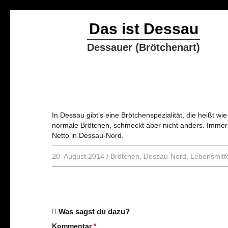
Das ist Dessau
Dessauer (Brötchenart)
In Dessau gibt’s eine Brötchenspezialität, die heißt wie
normale Brötchen, schmeckt aber nicht anders. Immer
Netto in Dessau-Nord.
20. August 2014
/
Brötchen
,
Dessau-Nord
,
Lebensmitt
Was sagst du dazu?
Kommentar
*