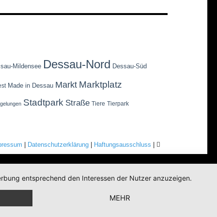
Dessau-Nord
sau-Mildensee
Dessau-Süd
Marktplatz
Markt
Made in Dessau
est
Stadtpark
Straße
Tiere
Tierpark
egelungen
pressum
|
Datenschutzerklärung
|
Haftungsausschluss
|
 Werbung entsprechend den Interessen der Nutzer anzuzeigen.
MEHR