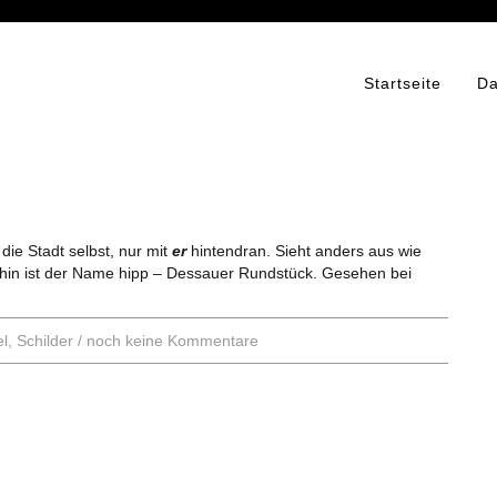
Startseite
Da
 die Stadt selbst, nur mit
er
hintendran. Sieht anders aus wie
hin ist der Name hipp – Dessauer Rundstück. Gesehen bei
el
,
Schilder
/
noch keine Kommentare