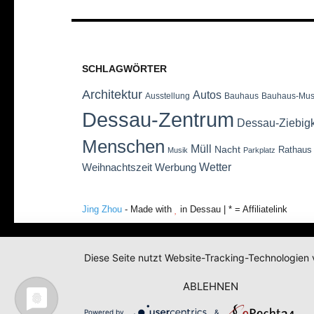
SCHLAGWÖRTER
Architektur
Autos
Ausstellung
Bauhaus
Bauhaus-Mu
Dessau-Zentrum
Dessau-Ziebig
Menschen
Müll
Nacht
Rathaus
Musik
Parkplatz
Wetter
Weihnachtszeit
Werbung
Jing Zhou
- Made with
in Dessau | * = Affiliatelink
Diese Seite nutzt Website-Tracking-Technologien 
ABLEHNEN
Powered by
&