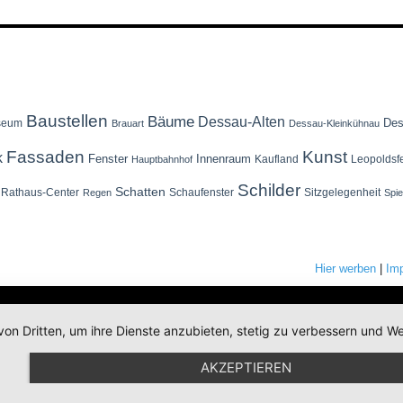
Baustellen
Bäume
Dessau-Alten
Des
seum
Brauart
Dessau-Kleinkühnau
Fassaden
Kunst
k
Fenster
Innenraum
Kaufland
Leopoldsf
Hauptbahnhof
Schilder
Schatten
Rathaus-Center
Schaufenster
Sitzgelegenheit
Regen
Spi
Hier werben
|
Im
von Dritten, um ihre Dienste anzubieten, stetig zu verbessern und
AKZEPTIEREN