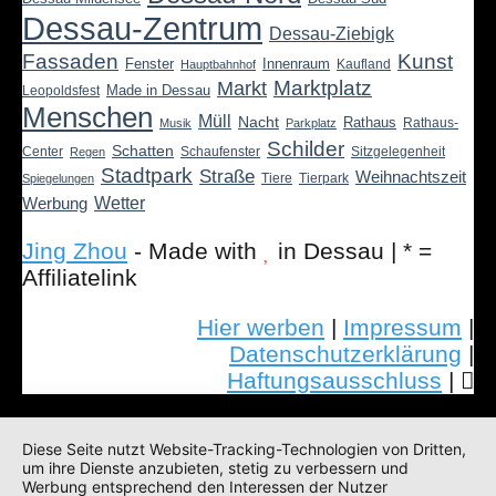
Dessau-Zentrum
Dessau-Ziebigk
Fassaden
Kunst
Fenster
Innenraum
Kaufland
Hauptbahnhof
Marktplatz
Markt
Made in Dessau
Leopoldsfest
Menschen
Müll
Nacht
Rathaus
Rathaus-
Musik
Parkplatz
Schilder
Schatten
Center
Schaufenster
Sitzgelegenheit
Regen
Stadtpark
Straße
Weihnachtszeit
Tiere
Tierpark
Spiegelungen
Wetter
Werbung
Jing Zhou
- Made with
in Dessau | * =
Affiliatelink
Hier werben
|
Impressum
|
Datenschutzerklärung
|
Haftungsausschluss
|
Diese Seite nutzt Website-Tracking-Technologien von Dritten,
um ihre Dienste anzubieten, stetig zu verbessern und
Werbung entsprechend den Interessen der Nutzer