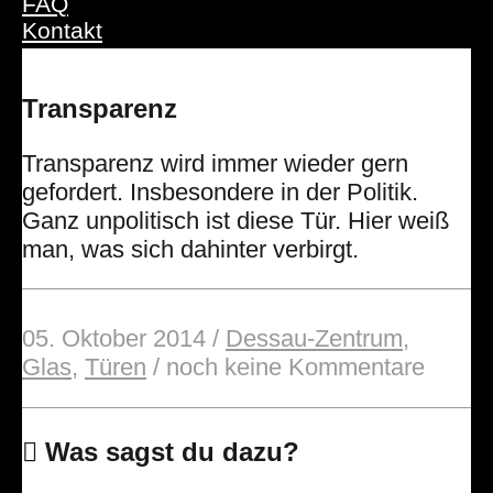
FAQ
Kontakt
Transparenz
Transparenz wird immer wieder gern
gefordert. Insbesondere in der Politik.
Ganz unpolitisch ist diese Tür. Hier weiß
man, was sich dahinter verbirgt.
05. Oktober 2014
/
Dessau-Zentrum
,
Glas
,
Türen
/
noch keine Kommentare
Was sagst du dazu?