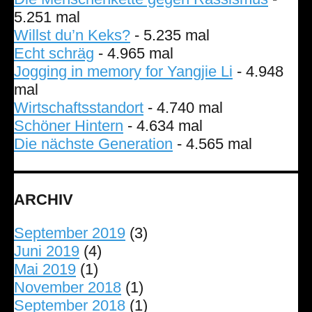
5.251 mal
Willst du’n Keks?
- 5.235 mal
Echt schräg
- 4.965 mal
Jogging in memory for Yangjie Li
- 4.948
mal
Wirtschaftsstandort
- 4.740 mal
Schöner Hintern
- 4.634 mal
Die nächste Generation
- 4.565 mal
ARCHIV
September 2019
(3)
Juni 2019
(4)
Mai 2019
(1)
November 2018
(1)
September 2018
(1)