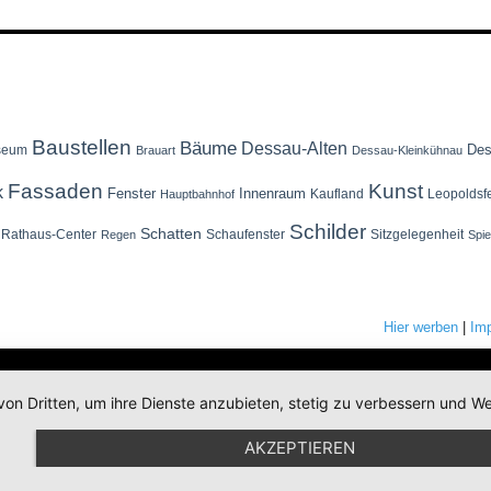
Baustellen
Bäume
Dessau-Alten
Des
seum
Brauart
Dessau-Kleinkühnau
Fassaden
Kunst
k
Fenster
Innenraum
Kaufland
Leopoldsf
Hauptbahnhof
Schilder
Schatten
Rathaus-Center
Schaufenster
Sitzgelegenheit
Regen
Spi
Hier werben
|
Im
von Dritten, um ihre Dienste anzubieten, stetig zu verbessern und
AKZEPTIEREN