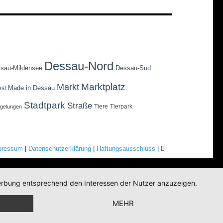
Dessau-Nord
sau-Mildensee
Dessau-Süd
Marktplatz
Markt
Made in Dessau
est
Stadtpark
Straße
Tiere
Tierpark
egelungen
pressum
|
Datenschutzerklärung
|
Haftungsausschluss
|
 Werbung entsprechend den Interessen der Nutzer anzuzeigen.
MEHR