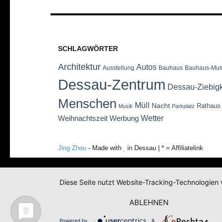
SCHLAGWÖRTER
Architektur
Autos
Ausstellung
Bauhaus
Bauhaus-Mu
Dessau-Zentrum
Dessau-Ziebig
Menschen
Müll
Nacht
Rathaus
Musik
Parkplatz
Wetter
Weihnachtszeit
Werbung
Jing Zhou
- Made with
in Dessau | * = Affiliatelink
Diese Seite nutzt Website-Tracking-Technologien 
ABLEHNEN
Powered by
&