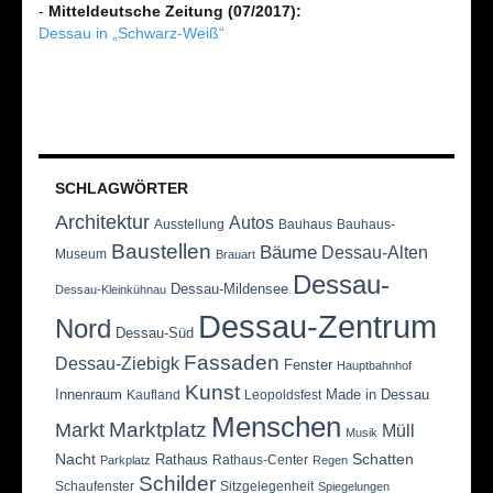
-
Mitteldeutsche Zeitung (07/2017):
Dessau in „Schwarz-Weiß“
SCHLAGWÖRTER
Architektur
Autos
Ausstellung
Bauhaus
Bauhaus-
Baustellen
Bäume
Dessau-Alten
Museum
Brauart
Dessau-
Dessau-Mildensee
Dessau-Kleinkühnau
Dessau-Zentrum
Nord
Dessau-Süd
Fassaden
Dessau-Ziebigk
Fenster
Hauptbahnhof
Kunst
Innenraum
Made in Dessau
Kaufland
Leopoldsfest
Menschen
Marktplatz
Markt
Müll
Musik
Nacht
Schatten
Rathaus
Rathaus-Center
Parkplatz
Regen
Schilder
Schaufenster
Sitzgelegenheit
Spiegelungen