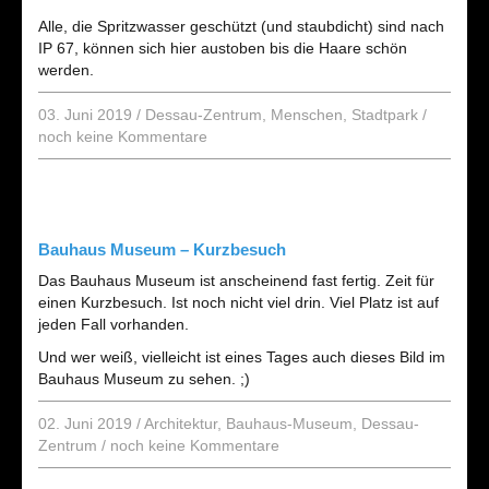
Alle, die Spritzwasser geschützt (und staubdicht) sind nach
IP 67, können sich hier austoben bis die Haare schön
werden.
03. Juni 2019
/
Dessau-Zentrum
,
Menschen
,
Stadtpark
/
noch keine Kommentare
Bauhaus Museum – Kurzbesuch
Das Bauhaus Museum ist anscheinend fast fertig. Zeit für
einen Kurzbesuch. Ist noch nicht viel drin. Viel Platz ist auf
jeden Fall vorhanden.
Und wer weiß, vielleicht ist eines Tages auch dieses Bild im
Bauhaus Museum zu sehen. ;)
02. Juni 2019
/
Architektur
,
Bauhaus-Museum
,
Dessau-
Zentrum
/
noch keine Kommentare