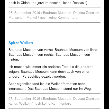
noch in China und jetzt im beschaulichen Dessau ;)
08. September 2019
/
Bauhaus-Museum
,
Dessau-Zentrum
,
Menschen
,
Merkel
/
noch keine Kommentare
Spitze Wolken
Bauhaus Museum von vorne. Bauhaus Museum von links.
Bauhaus Museum von rechts. Bauhaus Museum von
hinten.
Ich mache wie immer ein anderes Foto als die anderen
zeigen. Bauhaus Museum kann doch auch von einer
anderen Perspektive gezeigt werden.
Aber eigentlich fand ich die Wolkenformation sehr
interessant. Das Bauhaus Museum stand nur im Weg.
07. September 2019
/
Bauhaus-Museum
,
Dessau-Zentrum
,
Kultur
,
Wolken
/
noch keine Kommentare