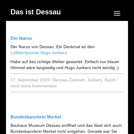
Das ist Dessau
Navigation
Der Ikarus
Der Ikarus von Dessau. Ein Denkmal an den
Luftfahrtpionier Hugo Junkers
.
Habe auf das richtige Wetter gewartet. Einfach nur blauer
Himmel wäre langweilig und Hugo Junkers nicht würdig ;)
17. September 2019
/
Dessau-Zentrum
,
Junkers
,
Kunst
/
noch keine Kommentare
Bundeskanzlerin Merkel
Bauhaus Museum Dessau eröffnet und das lässt sich auch
Bundeskanzlerin Merkel nicht entgehen. Gerade war Sie