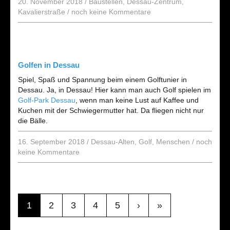
20. November 2018
/
Baustellen
,
Dessau-Zentrum
,
Kavalierstraße
/
noch keine Kommentare
Golfen in Dessau
Spiel, Spaß und Spannung beim einem Golftunier in
Dessau. Ja, in Dessau! Hier kann man auch Golf spielen im
Golf-Park Dessau
, wenn man keine Lust auf Kaffee und
Kuchen mit der Schwiegermutter hat. Da fliegen nicht nur
die Bälle.
16. September 2018
/
Dessau-Alten
,
Golf
,
Menschen
/
noch
keine Kommentare
1
2
3
4
5
›
»