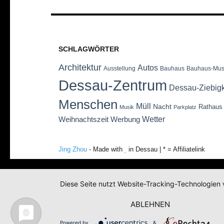
SCHLAGWÖRTER
Architektur
Autos
Ausstellung
Bauhaus
Bauhaus-Mu
Dessau-Zentrum
Dessau-Ziebig
Menschen
Müll
Nacht
Rathaus
Musik
Parkplatz
Wetter
Weihnachtszeit
Werbung
Jing Zhou
- Made with
in Dessau | * = Affiliatelink
Diese Seite nutzt Website-Tracking-Technologien 
ABLEHNEN
Powered by
&