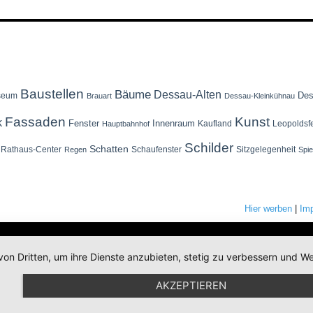
Baustellen
Bäume
Dessau-Alten
Des
seum
Brauart
Dessau-Kleinkühnau
Fassaden
Kunst
k
Fenster
Innenraum
Kaufland
Leopoldsf
Hauptbahnhof
Schilder
Schatten
Rathaus-Center
Schaufenster
Sitzgelegenheit
Regen
Spi
Hier werben
|
Im
von Dritten, um ihre Dienste anzubieten, stetig zu verbessern und
AKZEPTIEREN