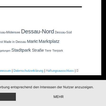
Dessau-Nord
sau-Mildensee
Dessau-Süd
Marktplatz
Markt
Made in Dessau
est
Stadtpark
Straße
Tiere
Tierpark
egelungen
pressum
|
Datenschutzerklärung
|
Haftungsausschluss
|
 Werbung entsprechend den Interessen der Nutzer anzuzeigen.
MEHR