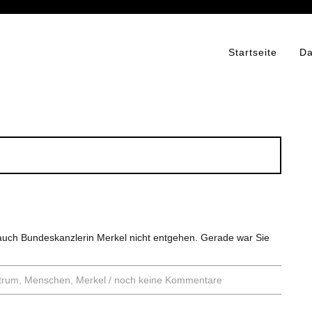
Startseite
Da
auch Bundeskanzlerin Merkel nicht entgehen. Gerade war Sie
trum
,
Menschen
,
Merkel
/
noch keine Kommentare