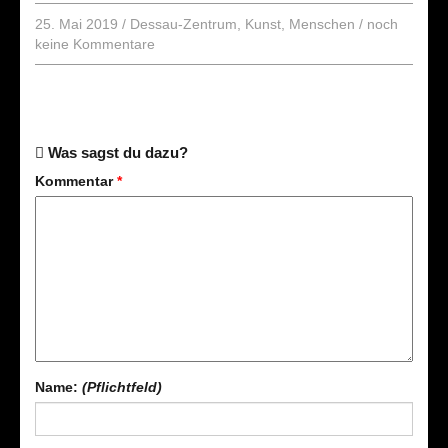
25. Mai 2019
/
Dessau-Zentrum
,
Kunst
,
Menschen
/
noch
keine Kommentare
Was sagst du dazu?
Kommentar
*
Name:
(Pflichtfeld)