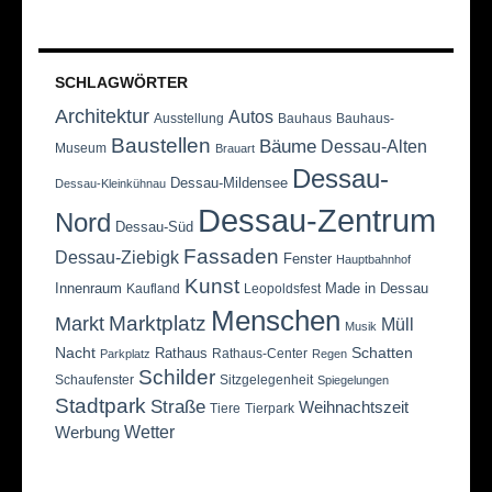
SCHLAGWÖRTER
Architektur
Autos
Ausstellung
Bauhaus
Bauhaus-
Baustellen
Bäume
Dessau-Alten
Museum
Brauart
Dessau-
Dessau-Mildensee
Dessau-Kleinkühnau
Dessau-Zentrum
Nord
Dessau-Süd
Fassaden
Dessau-Ziebigk
Fenster
Hauptbahnhof
Kunst
Innenraum
Made in Dessau
Kaufland
Leopoldsfest
Menschen
Marktplatz
Markt
Müll
Musik
Nacht
Schatten
Rathaus
Rathaus-Center
Parkplatz
Regen
Schilder
Schaufenster
Sitzgelegenheit
Spiegelungen
Stadtpark
Straße
Weihnachtszeit
Tiere
Tierpark
Wetter
Werbung