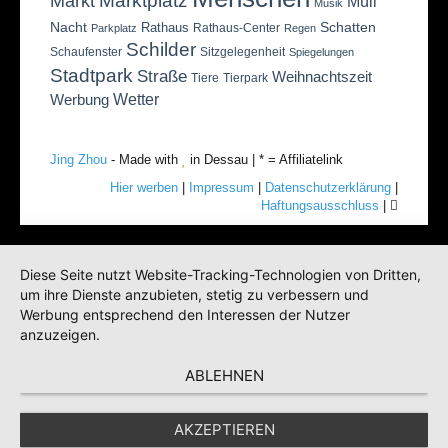
Marktplatz
Markt
Müll
Musik
Nacht
Schatten
Rathaus
Rathaus-Center
Parkplatz
Regen
Schilder
Schaufenster
Sitzgelegenheit
Spiegelungen
Stadtpark
Straße
Weihnachtszeit
Tiere
Tierpark
Wetter
Werbung
Jing Zhou
- Made with
in Dessau | * = Affiliatelink
Hier werben
|
Impressum
|
Datenschutzerklärung
|
Haftungsausschluss
|
Diese Seite nutzt Website-Tracking-Technologien von Dritten,
um ihre Dienste anzubieten, stetig zu verbessern und
Werbung entsprechend den Interessen der Nutzer
anzuzeigen.
ABLEHNEN
AKZEPTIEREN