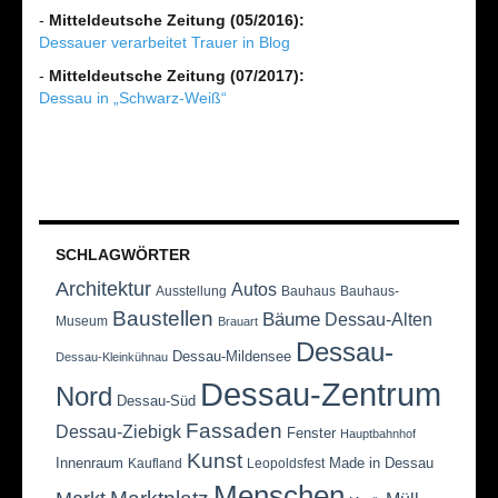
-
Mitteldeutsche Zeitung (05/2016):
Dessauer verarbeitet Trauer in Blog
-
Mitteldeutsche Zeitung (07/2017):
Dessau in „Schwarz-Weiß“
SCHLAGWÖRTER
Architektur
Autos
Ausstellung
Bauhaus
Bauhaus-
Baustellen
Bäume
Dessau-Alten
Museum
Brauart
Dessau-
Dessau-Mildensee
Dessau-Kleinkühnau
Dessau-Zentrum
Nord
Dessau-Süd
Fassaden
Dessau-Ziebigk
Fenster
Hauptbahnhof
Kunst
Innenraum
Made in Dessau
Kaufland
Leopoldsfest
Menschen