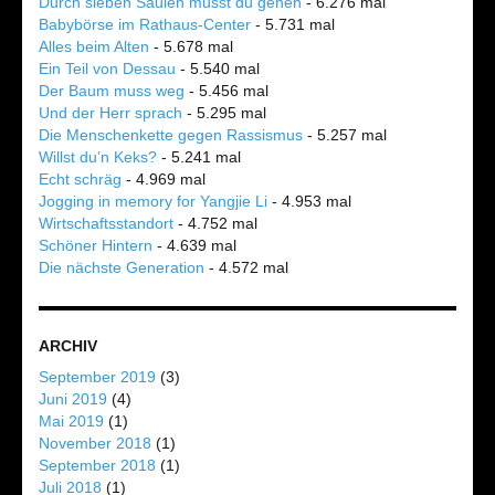
Durch sieben Säulen musst du gehen
- 6.276 mal
Babybörse im Rathaus-Center
- 5.731 mal
Alles beim Alten
- 5.678 mal
Ein Teil von Dessau
- 5.540 mal
Der Baum muss weg
- 5.456 mal
Und der Herr sprach
- 5.295 mal
Die Menschenkette gegen Rassismus
- 5.257 mal
Willst du’n Keks?
- 5.241 mal
Echt schräg
- 4.969 mal
Jogging in memory for Yangjie Li
- 4.953 mal
Wirtschaftsstandort
- 4.752 mal
Schöner Hintern
- 4.639 mal
Die nächste Generation
- 4.572 mal
ARCHIV
September 2019
(3)
Juni 2019
(4)
Mai 2019
(1)
November 2018
(1)
September 2018
(1)
Juli 2018
(1)