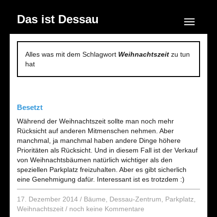
Das ist Dessau
Navigation
Alles was mit dem Schlagwort
Weihnachtszeit
zu tun
hat
Besetzt
Während der Weihnachtszeit sollte man noch mehr
Rücksicht auf anderen Mitmenschen nehmen. Aber
manchmal, ja manchmal haben andere Dinge höhere
Prioritäten als Rücksicht. Und in diesem Fall ist der Verkauf
von Weihnachtsbäumen natürlich wichtiger als den
speziellen Parkplatz freizuhalten. Aber es gibt sicherlich
eine Genehmigung dafür. Interessant ist es trotzdem :)
17. Dezember 2014
/
Bäume
,
Dessau-Zentrum
,
Parkplatz
,
Weihnachtszeit
/
noch keine Kommentare