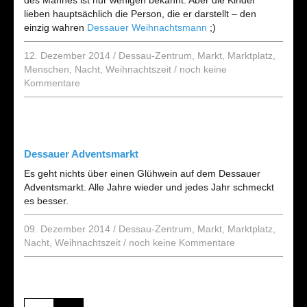
des Mannes ist nur wenigen bekannt. Aber die Kinder
lieben hauptsächlich die Person, die er darstellt – den
einzig wahren
Dessauer Weihnachtsmann
;)
12. Dezember 2014
/
Dessau-Zentrum
,
Markt
,
Marktplatz
,
Menschen
,
Nacht
,
Weihnachtszeit
/
noch keine
Kommentare
Dessauer Adventsmarkt
Es geht nichts über einen Glühwein auf dem Dessauer
Adventsmarkt. Alle Jahre wieder und jedes Jahr schmeckt
es besser.
09. Dezember 2014
/
Dessau-Zentrum
,
Markt
,
Marktplatz
,
Nacht
,
Weihnachtszeit
/
noch keine Kommentare