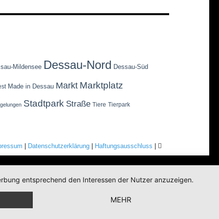
Dessau-Nord
sau-Mildensee
Dessau-Süd
Marktplatz
Markt
Made in Dessau
est
Stadtpark
Straße
Tiere
Tierpark
egelungen
pressum
|
Datenschutzerklärung
|
Haftungsausschluss
|
 Werbung entsprechend den Interessen der Nutzer anzuzeigen.
MEHR