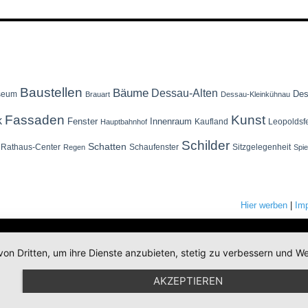
Baustellen
Bäume
Dessau-Alten
Des
seum
Brauart
Dessau-Kleinkühnau
Fassaden
Kunst
k
Fenster
Innenraum
Kaufland
Leopoldsf
Hauptbahnhof
Schilder
Schatten
Rathaus-Center
Schaufenster
Sitzgelegenheit
Regen
Spi
Hier werben
|
Im
von Dritten, um ihre Dienste anzubieten, stetig zu verbessern und
AKZEPTIEREN