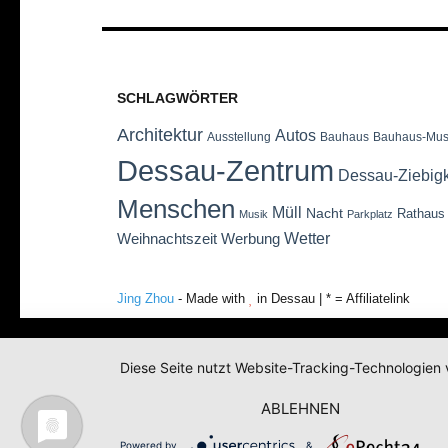
SCHLAGWÖRTER
Architektur
Autos
Ausstellung
Bauhaus
Bauhaus-Mu
Dessau-Zentrum
Dessau-Ziebig
Menschen
Müll
Nacht
Rathaus
Musik
Parkplatz
Wetter
Weihnachtszeit
Werbung
Jing Zhou
- Made with
in Dessau | * = Affiliatelink
Diese Seite nutzt Website-Tracking-Technologien 
ABLEHNEN
Powered by
&