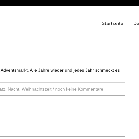
Startseite
Da
 Adventsmarkt. Alle Jahre wieder und jedes Jahr schmeckt es
atz
,
Nacht
,
Weihnachtszeit
/
noch keine Kommentare