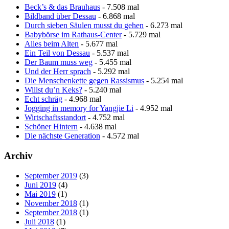
Beck’s & das Brauhaus
- 7.508 mal
Bildband über Dessau
- 6.868 mal
Durch sieben Säulen musst du gehen
- 6.273 mal
Babybörse im Rathaus-Center
- 5.729 mal
Alles beim Alten
- 5.677 mal
Ein Teil von Dessau
- 5.537 mal
Der Baum muss weg
- 5.455 mal
Und der Herr sprach
- 5.292 mal
Die Menschenkette gegen Rassismus
- 5.254 mal
Willst du’n Keks?
- 5.240 mal
Echt schräg
- 4.968 mal
Jogging in memory for Yangjie Li
- 4.952 mal
Wirtschaftsstandort
- 4.752 mal
Schöner Hintern
- 4.638 mal
Die nächste Generation
- 4.572 mal
Archiv
September 2019
(3)
Juni 2019
(4)
Mai 2019
(1)
November 2018
(1)
September 2018
(1)
Juli 2018
(1)