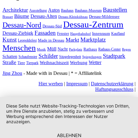
Baustellen
Architektur
Autos
Ausstellung
Bauhaus
Bauhaus-Museum
Bäume
Dessau-Alten
Dessau-Mildensee
Brauart
Dessau-Kleinkühnau
Dessau-Zentrum
Dessau-Nord
Dessau-Süd
Fassaden
Dessau-Ziebigk
Fenster
Innenraum
Kaufland
Hauptbahnhof
Kunst
Marktplatz
Markt
Made in Dessau
Leopoldsfest
Menschen
Müll
Nacht
Rathaus
Rathaus-Center
Musik
Parkplatz
Regen
Stadtpark
Schilder
Schatten
Schaufenster
Sitzgelegenheit
Spiegelungen
Straße
Wetter
Weihnachtszeit
Werbung
Tiere
Tierpark
Jing Zhou
- Made with
in Dessau | * = Affiliatelink
Hier werben
|
Impressum
|
Datenschutzerklärung
|
Haftungsausschluss
|
Diese Seite nutzt Website-Tracking-Technologien von Dritten,
um ihre Dienste anzubieten, stetig zu verbessern und
Werbung entsprechend den Interessen der Nutzer
anzuzeigen.
ABLEHNEN