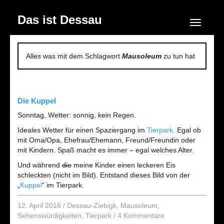
Das ist Dessau
Navigation
Alles was mit dem Schlagwort
Mausoleum
zu tun hat
Die Kuppel
Sonntag, Wetter: sonnig, kein Regen.
Ideales Wetter für einen Spaziergang im
Tierpark
. Egal ob
mit Oma/Opa, Ehefrau/Ehemann, Freund/Freundin oder
mit Kindern. Spaß macht es immer – egal welches Alter.
Und während
die
meine Kinder einen leckeren Eis
schleckten (nicht im Bild). Entstand dieses Bild von der
„
Kuppel
“ im Tierpark.
12. April 2016
/
Dessau-Ziebigk
,
Mausoleum
,
Sehenswürdigkeiten
,
Tierpark
/
4 Kommentare