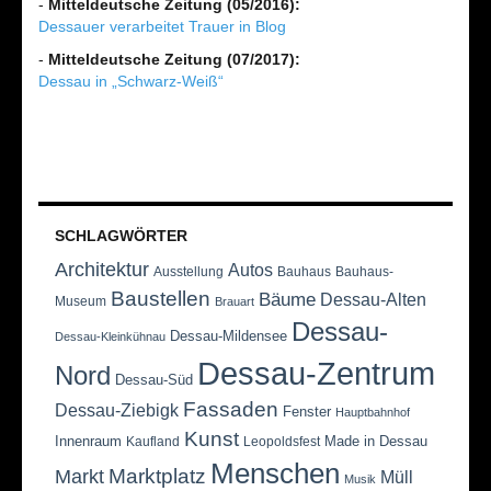
-
Mitteldeutsche Zeitung (05/2016):
Dessauer verarbeitet Trauer in Blog
-
Mitteldeutsche Zeitung (07/2017):
Dessau in „Schwarz-Weiß“
SCHLAGWÖRTER
Architektur
Autos
Ausstellung
Bauhaus
Bauhaus-
Baustellen
Bäume
Dessau-Alten
Museum
Brauart
Dessau-
Dessau-Mildensee
Dessau-Kleinkühnau
Dessau-Zentrum
Nord
Dessau-Süd
Fassaden
Dessau-Ziebigk
Fenster
Hauptbahnhof
Kunst
Innenraum
Made in Dessau
Kaufland
Leopoldsfest
Menschen
Marktplatz
Markt
Müll
Musik