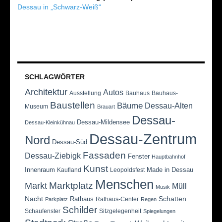
Dessau in „Schwarz-Weiß“
SCHLAGWÖRTER
Architektur
Autos
Ausstellung
Bauhaus
Bauhaus-
Baustellen
Bäume
Dessau-Alten
Museum
Brauart
Dessau-
Dessau-Mildensee
Dessau-Kleinkühnau
Dessau-Zentrum
Nord
Dessau-Süd
Fassaden
Dessau-Ziebigk
Fenster
Hauptbahnhof
Kunst
Innenraum
Made in Dessau
Kaufland
Leopoldsfest
Menschen
Marktplatz
Markt
Müll
Musik
Nacht
Schatten
Rathaus
Rathaus-Center
Parkplatz
Regen
Schilder
Schaufenster
Sitzgelegenheit
Spiegelungen