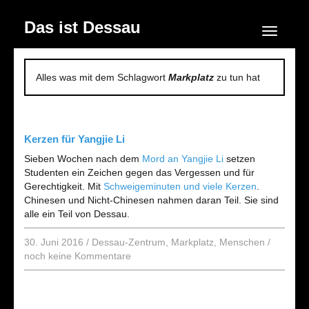
Das ist Dessau
Navigation
Alles was mit dem Schlagwort
Markplatz
zu tun hat
Kerzen für Yangjie Li
Sieben Wochen nach dem
Mord an Yangjie Li
setzen
Studenten ein Zeichen gegen das Vergessen und für
Gerechtigkeit. Mit
Schweigeminuten und viele Kerzen
.
Chinesen und Nicht-Chinesen nahmen daran Teil. Sie sind
alle ein Teil von Dessau.
30. Juni 2016
/
Dessau-Zentrum
,
Markplatz
,
Menschen
/
noch keine Kommentare