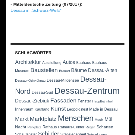
-
Mitteldeutsche Zeitung (07/2017):
Dessau in „Schwarz-Weiß“
SCHLAGWÖRTER
Architektur
Autos
Ausstellung
Bauhaus
Bauhaus-
Baustellen
Bäume
Dessau-Alten
Museum
Brauart
Dessau-
Dessau-Mildensee
Dessau-Kleinkühnau
Dessau-Zentrum
Nord
Dessau-Süd
Fassaden
Dessau-Ziebigk
Fenster
Hauptbahnhof
Kunst
Innenraum
Made in Dessau
Kaufland
Leopoldsfest
Menschen
Marktplatz
Markt
Müll
Musik
Nacht
Schatten
Rathaus
Rathaus-Center
Parkplatz
Regen
Schilder
Schaufenster
Sitzgelegenheit
Spiegelungen