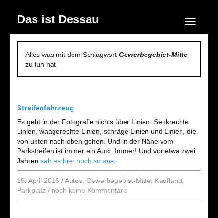
Das ist Dessau
Navigation
Alles was mit dem Schlagwort
Gewerbegebiet-Mitte
zu tun hat
Streifenfahrzeug
Es geht in der Fotografie nichts über Linien. Senkrechte
Linien, waagerechte Linien, schräge Linien und Linien, die
von unten nach oben gehen. Und in der Nähe vom
Parkstreifen ist immer ein Auto. Immer! Und vor etwa zwei
Jahren
sah es hier noch so aus
.
15. April 2016
/
Autos
,
Gewerbegebiet-Mitte
,
Kaufland
,
Parkplatz
/
noch keine Kommentare