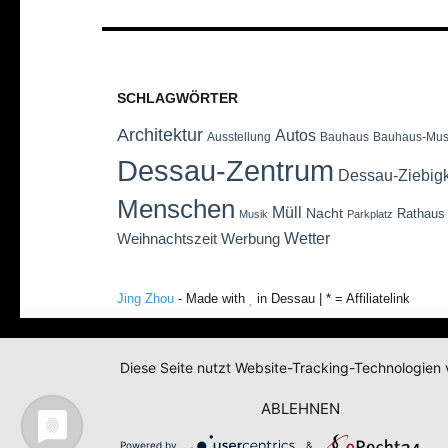
SCHLAGWÖRTER
Architektur
Autos
Ausstellung
Bauhaus
Bauhaus-Mu
Dessau-Zentrum
Dessau-Ziebig
Menschen
Müll
Nacht
Rathaus
Musik
Parkplatz
Wetter
Weihnachtszeit
Werbung
Jing Zhou
- Made with
in Dessau | * = Affiliatelink
Diese Seite nutzt Website-Tracking-Technologien 
ABLEHNEN
Powered by
&