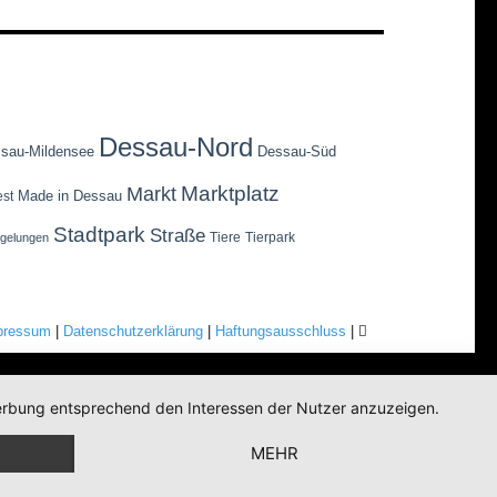
Dessau-Nord
sau-Mildensee
Dessau-Süd
Marktplatz
Markt
Made in Dessau
est
Stadtpark
Straße
Tiere
Tierpark
egelungen
pressum
|
Datenschutzerklärung
|
Haftungsausschluss
|
 Werbung entsprechend den Interessen der Nutzer anzuzeigen.
MEHR