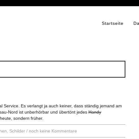
Startseite
Da
mal Service. Es verlangt ja auch keiner, dass ständig jemand am
sau-Nord ist unberhörbar und übertönt jedes
Handy
heute, sondern früher.
hen
,
Schilder
/
noch keine Kommentare