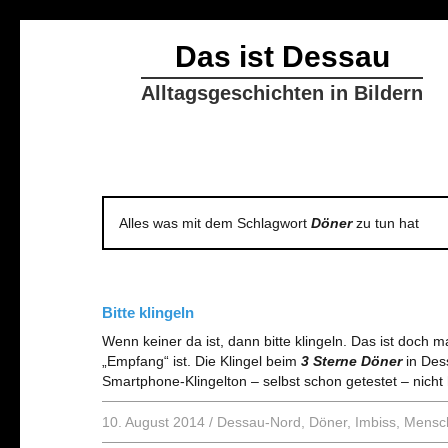
Das ist Dessau
Alltagsgeschichten in Bildern
Alles was mit dem Schlagwort
Döner
zu tun hat
Bitte klingeln
Wenn keiner da ist, dann bitte klingeln. Das ist doch 
„Empfang“ ist. Die Klingel beim
3 Sterne Döner
in Des
Smartphone-Klingelton – selbst schon getestet – nicht 
10. August 2014
/
Dessau-Nord
,
Döner
,
Imbiss
,
Mensc