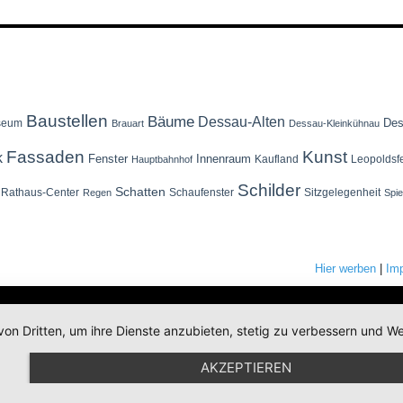
Baustellen
Bäume
Dessau-Alten
Des
seum
Brauart
Dessau-Kleinkühnau
Fassaden
Kunst
k
Fenster
Innenraum
Kaufland
Leopoldsf
Hauptbahnhof
Schilder
Schatten
Rathaus-Center
Schaufenster
Sitzgelegenheit
Regen
Spi
Hier werben
|
Im
von Dritten, um ihre Dienste anzubieten, stetig zu verbessern und
AKZEPTIEREN