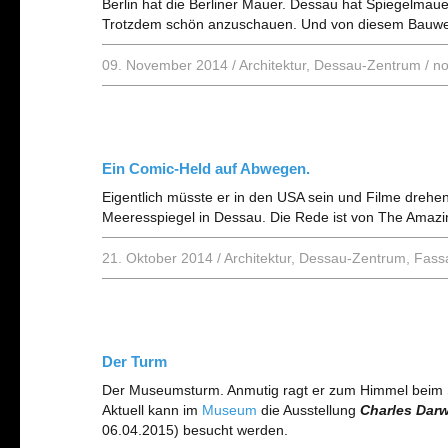
Berlin hat die Berliner Mauer. Dessau hat Spiegelmauer
Trotzdem schön anzuschauen. Und von diesem Bauwerk
09. November 2014
/
Architektur
,
Dessau-Zentrum
/
no
Ein Comic-Held auf Abwegen.
Eigentlich müsste er in den USA sein und Filme drehen
Meeresspiegel in Dessau. Die Rede ist von The Amaz
21. Oktober 2014
/
Architektur
,
Dessau-Zentrum
,
Fass
Der Turm
Der Museumsturm. Anmutig ragt er zum Himmel beim
Aktuell kann im
Museum
die Ausstellung
Charles Darw
06.04.2015) besucht werden.