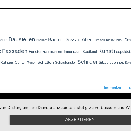
Baustellen
Bäume
Dessau-Alten
Des
seum
Brauart
Dessau-Kleinkühnau
Fassaden
Kunst
k
Fenster
Innenraum
Kaufland
Leopoldsf
Hauptbahnhof
Schilder
Schatten
Rathaus-Center
Schaufenster
Sitzgelegenheit
Regen
Spi
Hier werben
|
Im
von Dritten, um ihre Dienste anzubieten, stetig zu verbessern und
AKZEPTIEREN