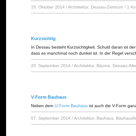
19. Oktober 2014
/
Architektur
,
Dessau-Zentrum
/
1 K
Kurzsichtig
In Dessau besteht Kurzsichtigkeit. Schuld daran ist de
dass es manchmal noch dunkel ist. In der Regel versc
20. September 2014
/
Architektur
,
Bäume
,
Dessau-Alt
V-Form Bauhaus
Neben dem
U-Form Bauhaus
ist auch die V-Form ganz
07. September 2014
/
Architektur
,
Bauhaus
,
Bauhausfe