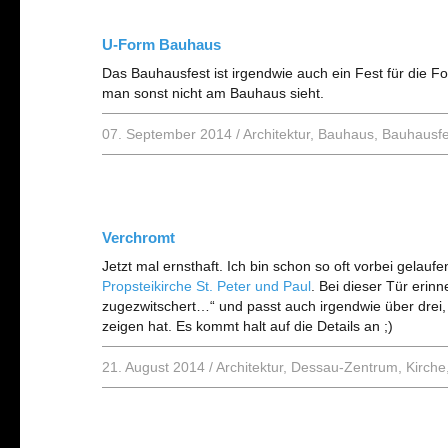
U-Form Bauhaus
Das Bauhausfest ist irgendwie auch ein Fest für die Fo
man sonst nicht am Bauhaus sieht.
07. September 2014
/
Architektur
,
Bauhaus
,
Bauhausfe
Verchromt
Jetzt mal ernsthaft. Ich bin schon so oft vorbei gelaufe
Propsteikirche St. Peter und Paul
. Bei dieser Tür erin
zugezwitschert…“ und passt auch irgendwie über drei, 
zeigen hat. Es kommt halt auf die Details an ;)
21. August 2014
/
Architektur
,
Dessau-Zentrum
,
Kirche