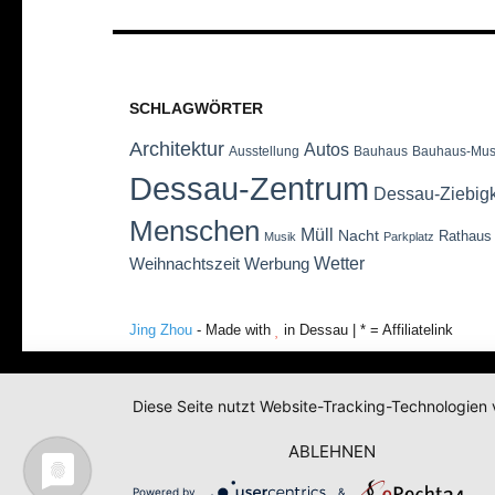
SCHLAGWÖRTER
Architektur
Autos
Ausstellung
Bauhaus
Bauhaus-Mu
Dessau-Zentrum
Dessau-Ziebig
Menschen
Müll
Nacht
Rathaus
Musik
Parkplatz
Wetter
Weihnachtszeit
Werbung
Jing Zhou
- Made with
in Dessau | * = Affiliatelink
Diese Seite nutzt Website-Tracking-Technologien 
ABLEHNEN
Powered by
&