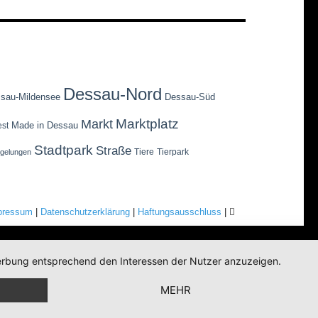
Dessau-Nord
sau-Mildensee
Dessau-Süd
Marktplatz
Markt
Made in Dessau
est
Stadtpark
Straße
Tiere
Tierpark
egelungen
pressum
|
Datenschutzerklärung
|
Haftungsausschluss
|
 Werbung entsprechend den Interessen der Nutzer anzuzeigen.
MEHR