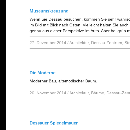
Museumskreuzung
Wenn Sie Dessau besuchen, kommen Sie sehr wahrsch
im Bild mit Blick nach Osten. Vielleicht halten Sie a
genau aus dieser Perspektive im Auto. Aber bei grün 
27. Dezember 2014
/
Architektur
,
Dessau-Zentrum
,
St
Die Moderne
Moderner Bau, altemodischer Baum.
20. November 2014
/
Architektur
,
Bäume
,
Dessau-Zen
Dessauer Spiegelmauer