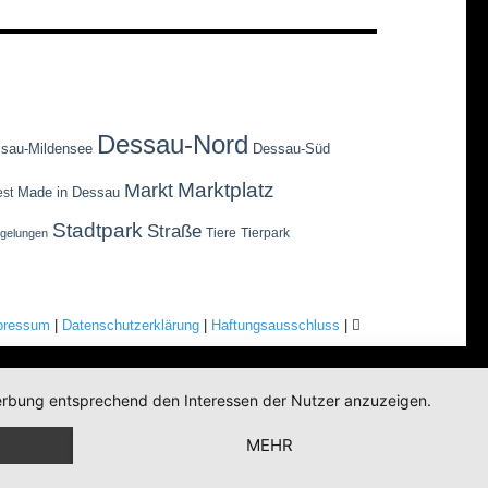
Dessau-Nord
sau-Mildensee
Dessau-Süd
Marktplatz
Markt
Made in Dessau
est
Stadtpark
Straße
Tiere
Tierpark
egelungen
pressum
|
Datenschutzerklärung
|
Haftungsausschluss
|
 Werbung entsprechend den Interessen der Nutzer anzuzeigen.
MEHR