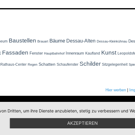
Baustellen
Bäume
Dessau-Alten
Des
seum
Brauart
Dessau-Kleinkühnau
Fassaden
Kunst
k
Fenster
Innenraum
Kaufland
Leopoldsf
Hauptbahnhof
Schilder
Schatten
Rathaus-Center
Schaufenster
Sitzgelegenheit
Regen
Spi
Hier werben
|
Im
von Dritten, um ihre Dienste anzubieten, stetig zu verbessern und
AKZEPTIEREN