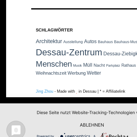
SCHLAGWÖRTER
Architektur
Autos
Ausstellung
Bauhaus
Bauhaus-Mu
Dessau-Zentrum
Dessau-Ziebig
Menschen
Müll
Nacht
Rathaus
Musik
Parkplatz
Wetter
Weihnachtszeit
Werbung
Jing Zhou
- Made with
in Dessau | * = Affiliatelink
Diese Seite nutzt Website-Tracking-Technologien 
ABLEHNEN
Powered by
&