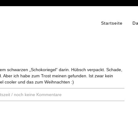
Startseite
Da
nem schwarzen „Schokoriegel“ darin. Hübsch verpackt. Schade,
rd. Aber ich habe zum Trost meinen gefunden. Ist zwar kein
iel cooler und das zum Weihnachten :)
szeit
/
noch keine Kommentare