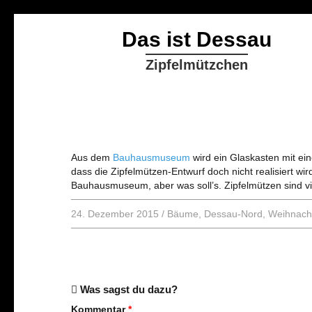
Das ist Dessau
Zipfelmützchen
Aus dem
Bauhausmuseum
wird ein Glaskasten mit ei
dass die Zipfelmützen-Entwurf doch nicht realisiert wi
Bauhausmuseum, aber was soll’s. Zipfelmützen sind v
24. Dezember 2015
/
Bäume
,
Dessau-Nord
,
Weihnacht
Was sagst du dazu?
Kommentar
*