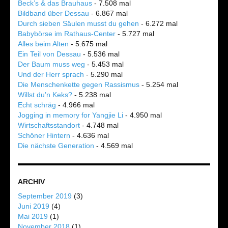
Beck’s & das Brauhaus
- 7.508 mal
Bildband über Dessau
- 6.867 mal
Durch sieben Säulen musst du gehen
- 6.272 mal
Babybörse im Rathaus-Center
- 5.727 mal
Alles beim Alten
- 5.675 mal
Ein Teil von Dessau
- 5.536 mal
Der Baum muss weg
- 5.453 mal
Und der Herr sprach
- 5.290 mal
Die Menschenkette gegen Rassismus
- 5.254 mal
Willst du’n Keks?
- 5.238 mal
Echt schräg
- 4.966 mal
Jogging in memory for Yangjie Li
- 4.950 mal
Wirtschaftsstandort
- 4.748 mal
Schöner Hintern
- 4.636 mal
Die nächste Generation
- 4.569 mal
ARCHIV
September 2019
(3)
Juni 2019
(4)
Mai 2019
(1)
November 2018
(1)