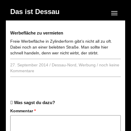
Das ist Dessau
Navigation
Werbefläche zu vermieten
Freie Werbefläche in Zylinderform gibt’s nicht all zu oft.
Dabei noch an einer belebten Straße. Man sollte hier
schnell handeln, denn wer nicht wirbt, der stirbt.
27. September 2014
/
Dessau-Nord
,
Werbung
/
noch keine
Kommentare
Was sagst du dazu?
Kommentar
*