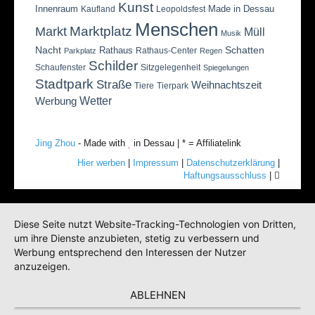
Kunst
Innenraum
Made in Dessau
Kaufland
Leopoldsfest
Menschen
Marktplatz
Markt
Müll
Musik
Nacht
Schatten
Rathaus
Rathaus-Center
Parkplatz
Regen
Schilder
Schaufenster
Sitzgelegenheit
Spiegelungen
Stadtpark
Straße
Weihnachtszeit
Tiere
Tierpark
Wetter
Werbung
Jing Zhou
- Made with
in Dessau | * = Affiliatelink
Hier werben
|
Impressum
|
Datenschutzerklärung
|
Haftungsausschluss
|
Diese Seite nutzt Website-Tracking-Technologien von Dritten,
um ihre Dienste anzubieten, stetig zu verbessern und
Werbung entsprechend den Interessen der Nutzer
anzuzeigen.
ABLEHNEN