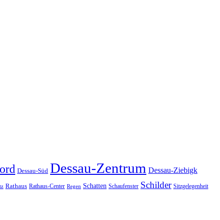
Dessau-Zentrum
ord
Dessau-Ziebigk
Dessau-Süd
Schilder
Schatten
Rathaus
Rathaus-Center
Schaufenster
Sitzgelegenheit
tz
Regen