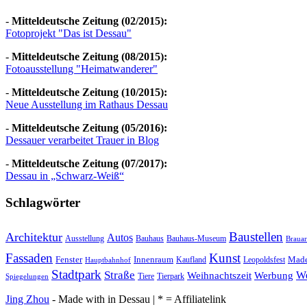
-
Mitteldeutsche Zeitung (02/2015):
Fotoprojekt "Das ist Dessau"
-
Mitteldeutsche Zeitung (08/2015):
Fotoausstellung "Heimatwanderer"
-
Mitteldeutsche Zeitung (10/2015):
Neue Ausstellung im Rathaus Dessau
-
Mitteldeutsche Zeitung (05/2016):
Dessauer verarbeitet Trauer in Blog
-
Mitteldeutsche Zeitung (07/2017):
Dessau in „Schwarz-Weiß“
Schlagwörter
Baustellen
Architektur
Autos
Ausstellung
Bauhaus
Bauhaus-Museum
Brauar
Fassaden
Kunst
Fenster
Innenraum
Made
Kaufland
Leopoldsfest
Hauptbahnhof
Stadtpark
Straße
We
Weihnachtszeit
Werbung
Tiere
Tierpark
Spiegelungen
Jing Zhou
- Made with
in Dessau | * = Affiliatelink