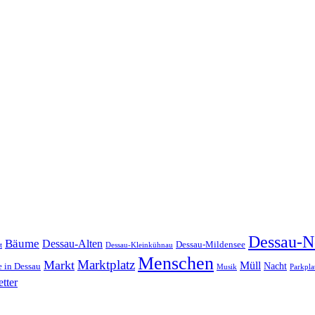
Dessau-N
Bäume
Dessau-Alten
Dessau-Mildensee
t
Dessau-Kleinkühnau
Menschen
Marktplatz
Markt
Müll
Nacht
 in Dessau
Musik
Parkpla
tter