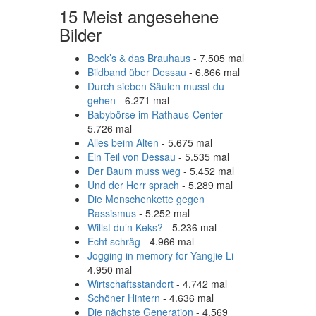
15 Meist angesehene
Bilder
Beck’s & das Brauhaus
- 7.505 mal
Bildband über Dessau
- 6.866 mal
Durch sieben Säulen musst du
gehen
- 6.271 mal
Babybörse im Rathaus-Center
-
5.726 mal
Alles beim Alten
- 5.675 mal
Ein Teil von Dessau
- 5.535 mal
Der Baum muss weg
- 5.452 mal
Und der Herr sprach
- 5.289 mal
Die Menschenkette gegen
Rassismus
- 5.252 mal
Willst du’n Keks?
- 5.236 mal
Echt schräg
- 4.966 mal
Jogging in memory for Yangjie Li
-
4.950 mal
Wirtschaftsstandort
- 4.742 mal
Schöner Hintern
- 4.636 mal
Die nächste Generation
- 4.569