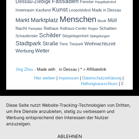
Fassaden
Dessau-Ziebigk
Fenster
Hauptbahnhof
Kunst
Innenraum
Made in Dessau
Kaufland
Leopoldsfest
Menschen
Marktplatz
Markt
Müll
Musik
Nacht
Schatten
Rathaus
Rathaus-Center
Parkplatz
Regen
Schilder
Schaufenster
Sitzgelegenheit
Spiegelungen
Stadtpark
Straße
Weihnachtszeit
Tiere
Tierpark
Wetter
Werbung
Jing Zhou
- Made with
in Dessau | * = Affiliatelink
Hier werben
|
Impressum
|
Datenschutzerklärung
|
Haftungsausschluss
|
Diese Seite nutzt Website-Tracking-Technologien von Dritten,
um ihre Dienste anzubieten, stetig zu verbessern und
Werbung entsprechend den Interessen der Nutzer
anzuzeigen.
ABLEHNEN