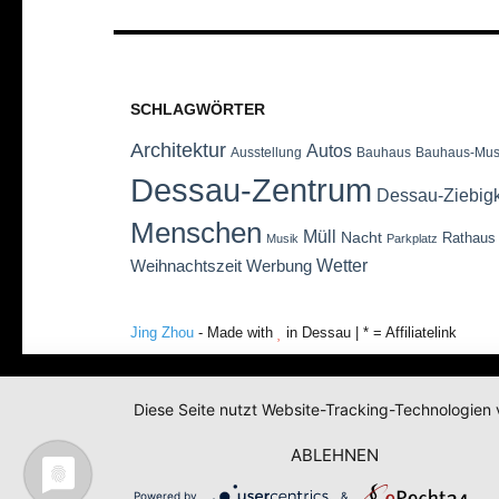
SCHLAGWÖRTER
Architektur
Autos
Ausstellung
Bauhaus
Bauhaus-Mu
Dessau-Zentrum
Dessau-Ziebig
Menschen
Müll
Nacht
Rathaus
Musik
Parkplatz
Wetter
Weihnachtszeit
Werbung
Jing Zhou
- Made with
in Dessau | * = Affiliatelink
Diese Seite nutzt Website-Tracking-Technologien 
ABLEHNEN
Powered by
&