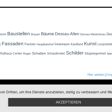
Baustellen
Bäume
Dessau-Alten
Des
seum
Brauart
Dessau-Kleinkühnau
Fassaden
Kunst
k
Fenster
Innenraum
Kaufland
Leopoldsf
Hauptbahnhof
Schilder
Schatten
Rathaus-Center
Schaufenster
Sitzgelegenheit
Regen
Spi
Hier werben
|
Im
von Dritten, um ihre Dienste anzubieten, stetig zu verbessern und
AKZEPTIEREN