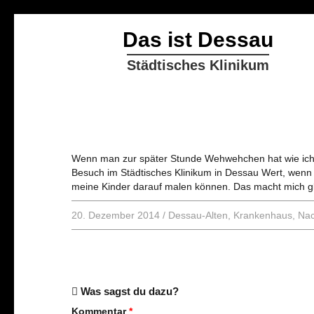
Das ist Dessau
Städtisches Klinikum
Wenn man zur später Stunde Wehwehchen hat wie ich 
Besuch im Städtisches Klinikum in Dessau Wert, wenn ä
meine Kinder darauf malen können. Das macht mich glü
20. Dezember 2014
/
Dessau-Alten
,
Krankenhaus
,
Nac
Was sagst du dazu?
Kommentar
*