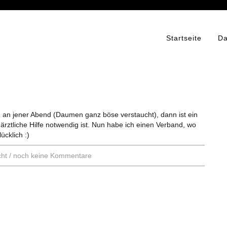
Startseite
Da
an jener Abend (Daumen ganz böse verstaucht), dann ist ein
rztliche Hilfe notwendig ist. Nun habe ich einen Verband, wo
cklich :)
ht
/
noch keine Kommentare