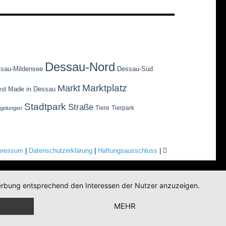
Dessau-Nord
sau-Mildensee
Dessau-Süd
Marktplatz
Markt
Made in Dessau
est
Stadtpark
Straße
Tiere
Tierpark
egelungen
pressum
|
Datenschutzerklärung
|
Haftungsausschluss
|
 Werbung entsprechend den Interessen der Nutzer anzuzeigen.
MEHR