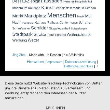
Fassaden
Dessau-Ziebigk
Fenster
Hauptbahnhof
Kunst
Innenraum
Made in Dessau
Kaufland
Leopoldsfest
Menschen
Marktplatz
Markt
Müll
Musik
Nacht
Schatten
Rathaus
Rathaus-Center
Parkplatz
Regen
Schilder
Schaufenster
Sitzgelegenheit
Spiegelungen
Stadtpark
Straße
Weihnachtszeit
Tiere
Tierpark
Wetter
Werbung
Jing Zhou
- Made with
in Dessau | * = Affiliatelink
Hier werben
|
Impressum
|
Datenschutzerklärung
|
Haftungsausschluss
|
Diese Seite nutzt Website-Tracking-Technologien von Dritten,
um ihre Dienste anzubieten, stetig zu verbessern und
Werbung entsprechend den Interessen der Nutzer
anzuzeigen.
ABLEHNEN