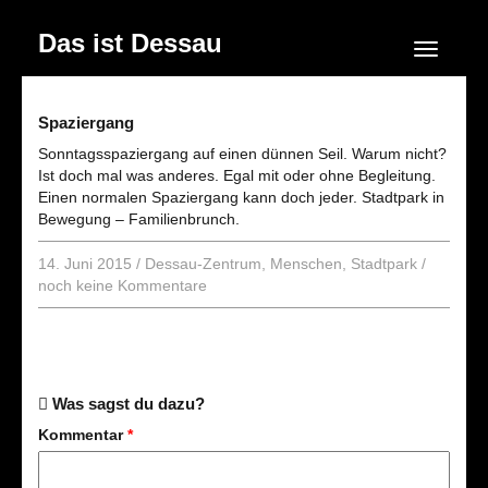
Das ist Dessau
Navigation
Spaziergang
Sonntagsspaziergang auf einen dünnen Seil. Warum nicht?
Ist doch mal was anderes. Egal mit oder ohne Begleitung.
Einen normalen Spaziergang kann doch jeder. Stadtpark in
Bewegung – Familienbrunch.
14. Juni 2015
/
Dessau-Zentrum
,
Menschen
,
Stadtpark
/
noch keine Kommentare
Was sagst du dazu?
Kommentar
*