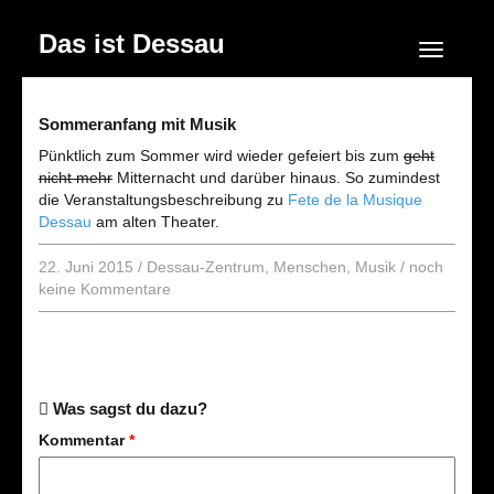
Das ist Dessau
Navigation
Sommeranfang mit Musik
Pünktlich zum Sommer wird wieder gefeiert bis zum
geht
nicht mehr
Mitternacht und darüber hinaus. So zumindest
die Veranstaltungsbeschreibung zu
Fete de la Musique
Dessau
am alten Theater.
22. Juni 2015
/
Dessau-Zentrum
,
Menschen
,
Musik
/
noch
keine Kommentare
Was sagst du dazu?
Kommentar
*