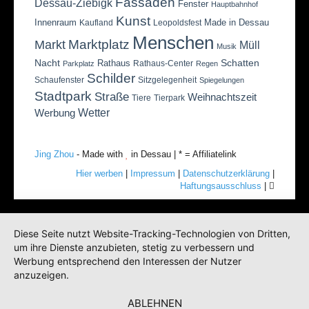
Fassaden
Dessau-Ziebigk
Fenster
Hauptbahnhof
Kunst
Innenraum
Made in Dessau
Kaufland
Leopoldsfest
Menschen
Marktplatz
Markt
Müll
Musik
Nacht
Schatten
Rathaus
Rathaus-Center
Parkplatz
Regen
Schilder
Schaufenster
Sitzgelegenheit
Spiegelungen
Stadtpark
Straße
Weihnachtszeit
Tiere
Tierpark
Wetter
Werbung
Jing Zhou
- Made with
in Dessau | * = Affiliatelink
Hier werben
|
Impressum
|
Datenschutzerklärung
|
Haftungsausschluss
|
Diese Seite nutzt Website-Tracking-Technologien von Dritten,
um ihre Dienste anzubieten, stetig zu verbessern und
Werbung entsprechend den Interessen der Nutzer
anzuzeigen.
ABLEHNEN