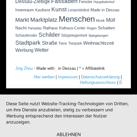
Fassaden
Dessau-Ziebigk
Fenster
Hauptbahnhof
Kunst
Innenraum
Made in Dessau
Kaufland
Leopoldsfest
Menschen
Marktplatz
Markt
Müll
Musik
Nacht
Schatten
Rathaus
Rathaus-Center
Parkplatz
Regen
Schilder
Schaufenster
Sitzgelegenheit
Spiegelungen
Stadtpark
Straße
Weihnachtszeit
Tiere
Tierpark
Wetter
Werbung
Jing Zhou
- Made with
in Dessau | * = Affiliatelink
Hier werben
|
Impressum
|
Datenschutzerklärung
|
Haftungsausschluss
|
Diese Seite nutzt Website-Tracking-Technologien von Dritten,
um ihre Dienste anzubieten, stetig zu verbessern und
Werbung entsprechend den Interessen der Nutzer
anzuzeigen.
ABLEHNEN