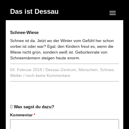
Das ist Dessau
Navigation
Schnee-Wiese
Schnee ist da. Jetzt wo der Winter vom Gefühl her schon
vorbei ist oder war? Egal, den Kindern freut es, wenn die
Wiese nicht grün, sondern weiß ist. Geburtenrate von
Schneemännern steigen heute enorm.
04. Februar 2018
/
Dessau-Zentrum
,
Menschen
,
Schnee
,
Wetter
/
noch keine Kommentare
Was sagst du dazu?
Kommentar
*