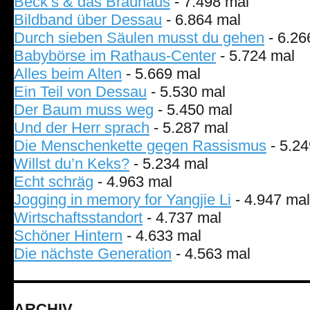
Beck’s & das Brauhaus
- 7.498 mal
Bildband über Dessau
- 6.864 mal
Durch sieben Säulen musst du gehen
- 6.26
Babybörse im Rathaus-Center
- 5.724 mal
Alles beim Alten
- 5.669 mal
Ein Teil von Dessau
- 5.530 mal
Der Baum muss weg
- 5.450 mal
Und der Herr sprach
- 5.287 mal
Die Menschenkette gegen Rassismus
- 5.24
Willst du’n Keks?
- 5.234 mal
Echt schräg
- 4.963 mal
Jogging in memory for Yangjie Li
- 4.947 mal
Wirtschaftsstandort
- 4.737 mal
Schöner Hintern
- 4.633 mal
Die nächste Generation
- 4.563 mal
ARCHIV