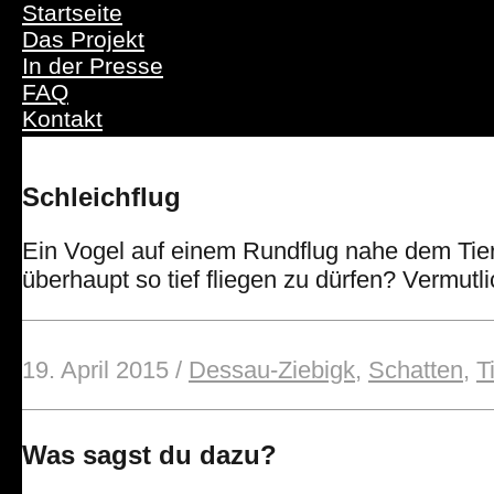
Kontakt
Startseite
Das Projekt
In der Presse
FAQ
Kontakt
Schleichflug
Ein Vogel auf einem Rundflug nahe dem Tier
überhaupt so tief fliegen zu dürfen? Vermutli
19. April 2015
/
Dessau-Ziebigk
,
Schatten
,
T
Was sagst du dazu?