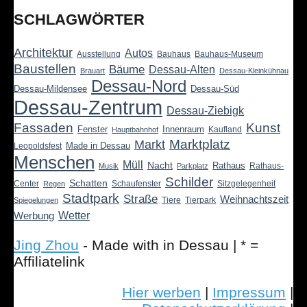
SCHLAGWÖRTER
Architektur
Autos
Ausstellung
Bauhaus
Bauhaus-Museum
Baustellen
Bäume
Dessau-Alten
Brauart
Dessau-Kleinkühnau
Dessau-Nord
Dessau-Mildensee
Dessau-Süd
Dessau-Zentrum
Dessau-Ziebigk
Fassaden
Kunst
Fenster
Innenraum
Kaufland
Hauptbahnhof
Marktplatz
Markt
Made in Dessau
Leopoldsfest
Menschen
Müll
Nacht
Rathaus
Rathaus-
Musik
Parkplatz
Schilder
Schatten
Center
Schaufenster
Sitzgelegenheit
Regen
Stadtpark
Straße
Weihnachtszeit
Tiere
Tierpark
Spiegelungen
Wetter
Werbung
Jing Zhou
- Made with
in Dessau | * =
Affiliatelink
Hier werben
|
Impressum
|