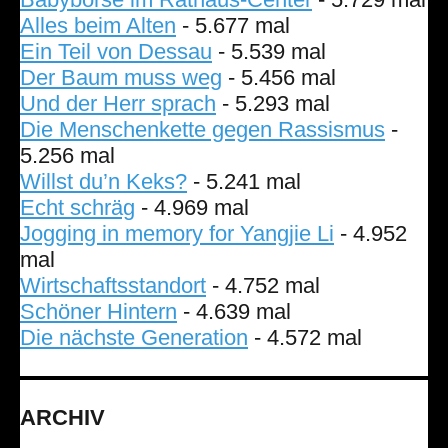
Alles beim Alten
- 5.677 mal
Ein Teil von Dessau
- 5.539 mal
Der Baum muss weg
- 5.456 mal
Und der Herr sprach
- 5.293 mal
Die Menschenkette gegen Rassismus
-
5.256 mal
Willst du’n Keks?
- 5.241 mal
Echt schräg
- 4.969 mal
Jogging in memory for Yangjie Li
- 4.952
mal
Wirtschaftsstandort
- 4.752 mal
Schöner Hintern
- 4.639 mal
Die nächste Generation
- 4.572 mal
ARCHIV