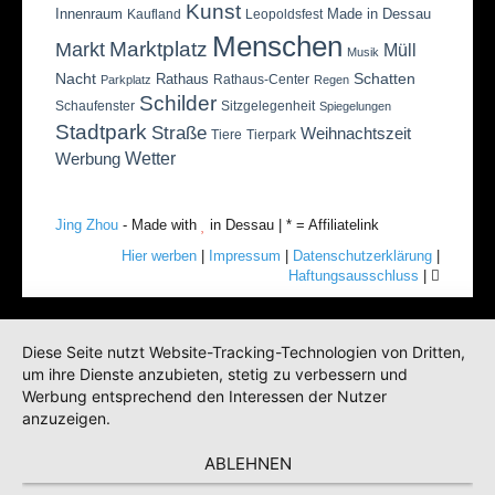
Kunst
Innenraum
Made in Dessau
Kaufland
Leopoldsfest
Menschen
Marktplatz
Markt
Müll
Musik
Nacht
Schatten
Rathaus
Rathaus-Center
Parkplatz
Regen
Schilder
Schaufenster
Sitzgelegenheit
Spiegelungen
Stadtpark
Straße
Weihnachtszeit
Tiere
Tierpark
Wetter
Werbung
Jing Zhou
- Made with
in Dessau | * = Affiliatelink
Hier werben
|
Impressum
|
Datenschutzerklärung
|
Haftungsausschluss
|
Diese Seite nutzt Website-Tracking-Technologien von Dritten,
um ihre Dienste anzubieten, stetig zu verbessern und
Werbung entsprechend den Interessen der Nutzer
anzuzeigen.
ABLEHNEN