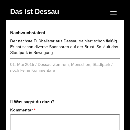
Das ist Dessau
Navigation
Nachwuchstalent
Der nächste Fußballstar aus Dessau trainiert schon fleißig.
Er hat schon diverse Sponsoren auf der Brust. So läuft das.
Stadtpark in Bewegung.
01. Mai 2015
/
Dessau-Zentrum
,
Menschen
,
Stadtpark
/
noch keine Kommentare
Was sagst du dazu?
Kommentar
*