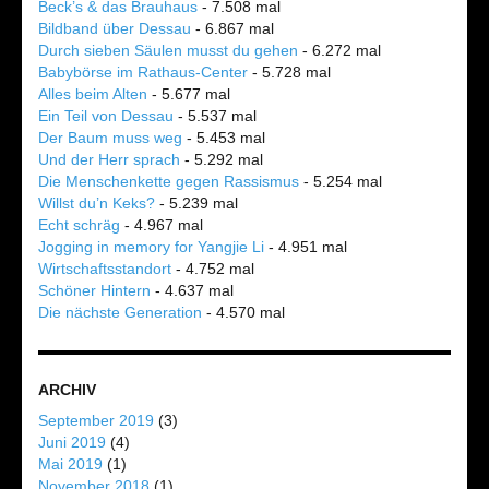
Beck’s & das Brauhaus
- 7.508 mal
Bildband über Dessau
- 6.867 mal
Durch sieben Säulen musst du gehen
- 6.272 mal
Babybörse im Rathaus-Center
- 5.728 mal
Alles beim Alten
- 5.677 mal
Ein Teil von Dessau
- 5.537 mal
Der Baum muss weg
- 5.453 mal
Und der Herr sprach
- 5.292 mal
Die Menschenkette gegen Rassismus
- 5.254 mal
Willst du’n Keks?
- 5.239 mal
Echt schräg
- 4.967 mal
Jogging in memory for Yangjie Li
- 4.951 mal
Wirtschaftsstandort
- 4.752 mal
Schöner Hintern
- 4.637 mal
Die nächste Generation
- 4.570 mal
ARCHIV
September 2019
(3)
Juni 2019
(4)
Mai 2019
(1)
November 2018
(1)