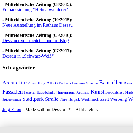
-
Mitteldeutsche Zeitung (08/2015):
Fotoausstellung "Heimatwanderer"
-
Mitteldeutsche Zeitung (10/2015):
Neue Ausstellung im Rathaus Dessau
-
Mitteldeutsche Zeitung (05/2016):
Dessauer verarbeitet Trauer in Blog
-
Mitteldeutsche Zeitung (07/2017):
Dessau in „Schwarz-Weiß“
Schlagwörter
Baustellen
Architektur
Autos
Ausstellung
Bauhaus
Bauhaus-Museum
Brauar
Fassaden
Kunst
Fenster
Innenraum
Made
Kaufland
Leopoldsfest
Hauptbahnhof
Stadtpark
Straße
We
Weihnachtszeit
Werbung
Tiere
Tierpark
Spiegelungen
Jing Zhou
- Made with
in Dessau | * = Affiliatelink