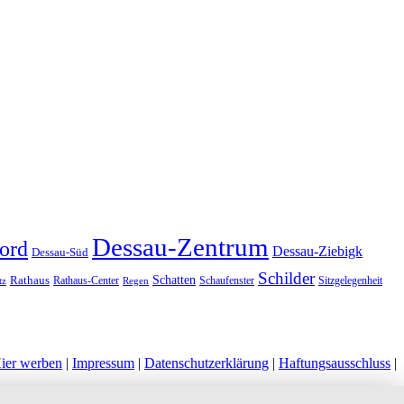
Dessau-Zentrum
ord
Dessau-Ziebigk
Dessau-Süd
Schilder
Schatten
Rathaus
Rathaus-Center
Schaufenster
Sitzgelegenheit
tz
Regen
ier werben
|
Impressum
|
Datenschutzerklärung
|
Haftungsausschluss
|