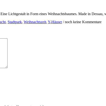
fo? Eine Lichtgestalt in Form eines Weihnachtsbaumes. Made in Dessau, 
acht
,
Stadtpark
,
Weihnachtszeit
,
Y-Häuser
/
noch keine Kommentare