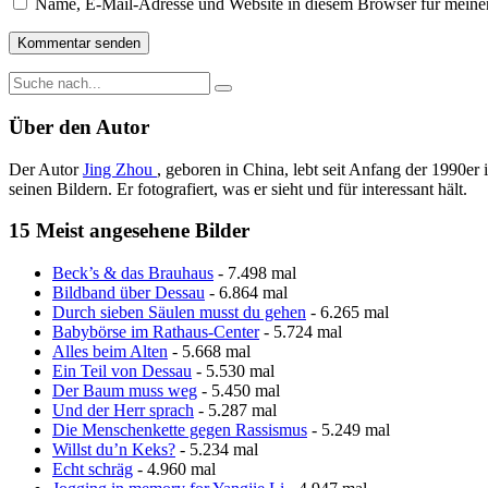
Name, E-Mail-Adresse und Website in diesem Browser für meine
Über den Autor
Der Autor
Jing Zhou
, geboren in China, lebt seit Anfang der 1990er 
seinen Bildern. Er fotografiert, was er sieht und für interessant hält.
15 Meist angesehene Bilder
Beck’s & das Brauhaus
- 7.498 mal
Bildband über Dessau
- 6.864 mal
Durch sieben Säulen musst du gehen
- 6.265 mal
Babybörse im Rathaus-Center
- 5.724 mal
Alles beim Alten
- 5.668 mal
Ein Teil von Dessau
- 5.530 mal
Der Baum muss weg
- 5.450 mal
Und der Herr sprach
- 5.287 mal
Die Menschenkette gegen Rassismus
- 5.249 mal
Willst du’n Keks?
- 5.234 mal
Echt schräg
- 4.960 mal