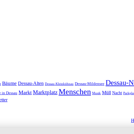
Dessau-N
Bäume
Dessau-Alten
Dessau-Mildensee
t
Dessau-Kleinkühnau
Menschen
Marktplatz
Markt
Müll
Nacht
 in Dessau
Musik
Parkpla
tter
H