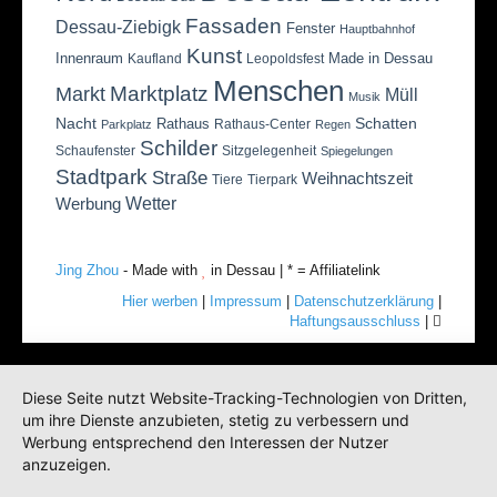
Fassaden
Dessau-Ziebigk
Fenster
Hauptbahnhof
Kunst
Innenraum
Made in Dessau
Kaufland
Leopoldsfest
Menschen
Marktplatz
Markt
Müll
Musik
Nacht
Schatten
Rathaus
Rathaus-Center
Parkplatz
Regen
Schilder
Schaufenster
Sitzgelegenheit
Spiegelungen
Stadtpark
Straße
Weihnachtszeit
Tiere
Tierpark
Wetter
Werbung
Jing Zhou
- Made with
in Dessau | * = Affiliatelink
Hier werben
|
Impressum
|
Datenschutzerklärung
|
Haftungsausschluss
|
Diese Seite nutzt Website-Tracking-Technologien von Dritten,
um ihre Dienste anzubieten, stetig zu verbessern und
Werbung entsprechend den Interessen der Nutzer
anzuzeigen.