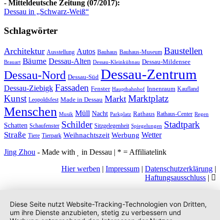
-
Mitteldeutsche Zeitung (07/2017):
Dessau in „Schwarz-Weiß“
Schlagwörter
Baustellen
Architektur
Autos
Ausstellung
Bauhaus
Bauhaus-Museum
Bäume
Dessau-Alten
Dessau-Mildensee
Brauart
Dessau-Kleinkühnau
Dessau-Zentrum
Dessau-Nord
Dessau-Süd
Fassaden
Dessau-Ziebigk
Fenster
Innenraum
Kaufland
Hauptbahnhof
Kunst
Marktplatz
Markt
Made in Dessau
Leopoldsfest
Menschen
Müll
Nacht
Rathaus
Rathaus-Center
Musik
Parkplatz
Regen
Stadtpark
Schilder
Schatten
Schaufenster
Sitzgelegenheit
Spiegelungen
Straße
Wetter
Weihnachtszeit
Werbung
Tiere
Tierpark
Jing Zhou
- Made with
in Dessau | * = Affiliatelink
Hier werben
|
Impressum
|
Datenschutzerklärung
|
Haftungsausschluss
|
Diese Seite nutzt Website-Tracking-Technologien von Dritten,
um ihre Dienste anzubieten, stetig zu verbessern und