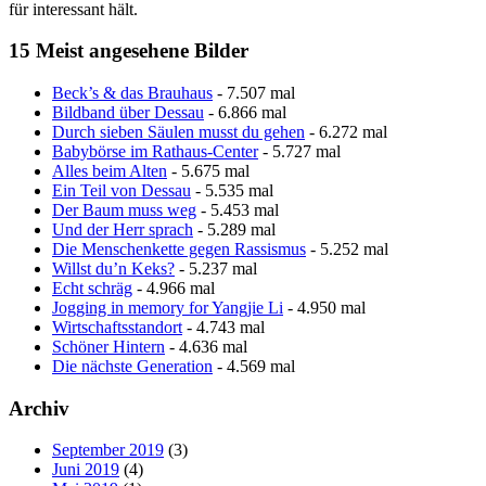
für interessant hält.
15 Meist angesehene Bilder
Beck’s & das Brauhaus
- 7.507 mal
Bildband über Dessau
- 6.866 mal
Durch sieben Säulen musst du gehen
- 6.272 mal
Babybörse im Rathaus-Center
- 5.727 mal
Alles beim Alten
- 5.675 mal
Ein Teil von Dessau
- 5.535 mal
Der Baum muss weg
- 5.453 mal
Und der Herr sprach
- 5.289 mal
Die Menschenkette gegen Rassismus
- 5.252 mal
Willst du’n Keks?
- 5.237 mal
Echt schräg
- 4.966 mal
Jogging in memory for Yangjie Li
- 4.950 mal
Wirtschaftsstandort
- 4.743 mal
Schöner Hintern
- 4.636 mal
Die nächste Generation
- 4.569 mal
Archiv
September 2019
(3)
Juni 2019
(4)