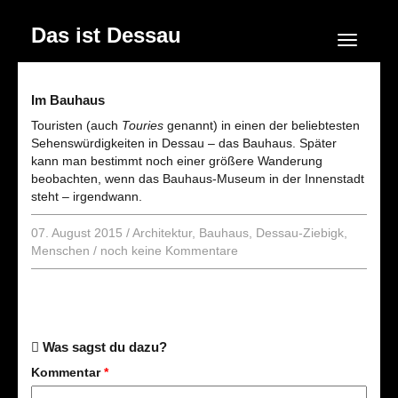
Das ist Dessau
Navigation
Im Bauhaus
Touristen (auch
Touries
genannt) in einen der beliebtesten
Sehenswürdigkeiten in Dessau – das Bauhaus. Später
kann man bestimmt noch einer größere Wanderung
beobachten, wenn das Bauhaus-Museum in der Innenstadt
steht – irgendwann.
07. August 2015
/
Architektur
,
Bauhaus
,
Dessau-Ziebigk
,
Menschen
/
noch keine Kommentare
Was sagst du dazu?
Kommentar
*