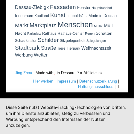
Fassaden
Dessau-Ziebigk
Fenster
Hauptbahnhof
Kunst
Innenraum
Made in Dessau
Kaufland
Leopoldsfest
Menschen
Marktplatz
Markt
Müll
Musik
Nacht
Schatten
Rathaus
Rathaus-Center
Parkplatz
Regen
Schilder
Schaufenster
Sitzgelegenheit
Spiegelungen
Stadtpark
Straße
Weihnachtszeit
Tiere
Tierpark
Wetter
Werbung
Jing Zhou
- Made with
in Dessau | * = Affiliatelink
Hier werben
|
Impressum
|
Datenschutzerklärung
|
Haftungsausschluss
|
Diese Seite nutzt Website-Tracking-Technologien von Dritten,
um ihre Dienste anzubieten, stetig zu verbessern und
Werbung entsprechend den Interessen der Nutzer
anzuzeigen.