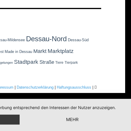
Dessau-Nord
sau-Mildensee
Dessau-Süd
Marktplatz
Markt
Made in Dessau
est
Stadtpark
Straße
Tiere
Tierpark
egelungen
pressum
|
Datenschutzerklärung
|
Haftungsausschluss
|
 Werbung entsprechend den Interessen der Nutzer anzuzeigen.
MEHR