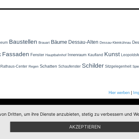
Baustellen
Bäume
Dessau-Alten
Des
seum
Brauart
Dessau-Kleinkühnau
Fassaden
Kunst
k
Fenster
Innenraum
Kaufland
Leopoldsf
Hauptbahnhof
Schilder
Schatten
Rathaus-Center
Schaufenster
Sitzgelegenheit
Regen
Spi
Hier werben
|
Im
von Dritten, um ihre Dienste anzubieten, stetig zu verbessern und
AKZEPTIEREN