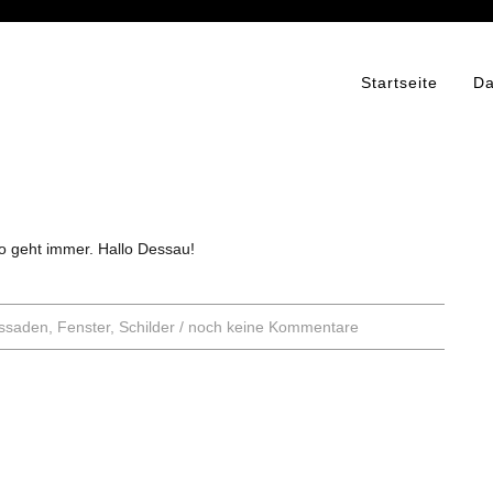
Startseite
Da
lo geht immer. Hallo Dessau!
ssaden
,
Fenster
,
Schilder
/
noch keine Kommentare