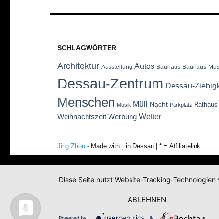
SCHLAGWÖRTER
Architektur
Autos
Ausstellung
Bauhaus
Bauhaus-Mu
Dessau-Zentrum
Dessau-Ziebig
Menschen
Müll
Nacht
Rathaus
Musik
Parkplatz
Wetter
Weihnachtszeit
Werbung
Jing Zhou
- Made with
in Dessau | * = Affiliatelink
Diese Seite nutzt Website-Tracking-Technologien 
ABLEHNEN
Powered by
&