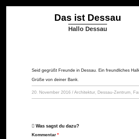
Das ist Dessau
Hallo Dessau
Seid gegrüßt Freunde in Dessau. Ein freundliches Hal
Grüße von deiner Bank.
20. November 2016
/
Architektur
,
Dessau-Zentrum
,
Fa
Was sagst du dazu?
Kommentar
*