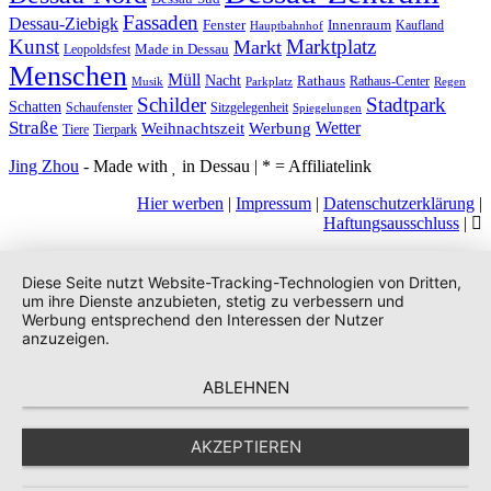
Fassaden
Dessau-Ziebigk
Fenster
Innenraum
Kaufland
Hauptbahnhof
Kunst
Marktplatz
Markt
Made in Dessau
Leopoldsfest
Menschen
Müll
Nacht
Rathaus
Rathaus-Center
Musik
Parkplatz
Regen
Stadtpark
Schilder
Schatten
Schaufenster
Sitzgelegenheit
Spiegelungen
Straße
Wetter
Weihnachtszeit
Werbung
Tiere
Tierpark
Jing Zhou
- Made with
in Dessau | * = Affiliatelink
Hier werben
|
Impressum
|
Datenschutzerklärung
|
Haftungsausschluss
|
Diese Seite nutzt Website-Tracking-Technologien von Dritten,
um ihre Dienste anzubieten, stetig zu verbessern und
Werbung entsprechend den Interessen der Nutzer
anzuzeigen.
ABLEHNEN
AKZEPTIEREN