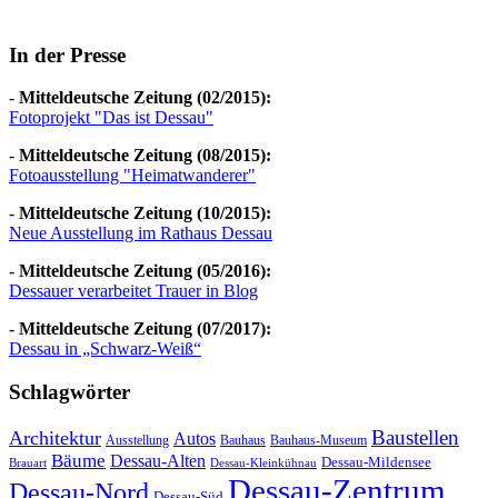
In der Presse
-
Mitteldeutsche Zeitung (02/2015):
Fotoprojekt "Das ist Dessau"
-
Mitteldeutsche Zeitung (08/2015):
Fotoausstellung "Heimatwanderer"
-
Mitteldeutsche Zeitung (10/2015):
Neue Ausstellung im Rathaus Dessau
-
Mitteldeutsche Zeitung (05/2016):
Dessauer verarbeitet Trauer in Blog
-
Mitteldeutsche Zeitung (07/2017):
Dessau in „Schwarz-Weiß“
Schlagwörter
Baustellen
Architektur
Autos
Ausstellung
Bauhaus
Bauhaus-Museum
Bäume
Dessau-Alten
Dessau-Mildensee
Brauart
Dessau-Kleinkühnau
Dessau-Zentrum
Dessau-Nord
Dessau-Süd